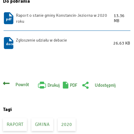
Do pobrania
Raport o stanie gminy Konstancin-Jeziorna w 2020
13.36
MB
roku
Zgłoszenie udziału w debacie
26.63 KB
Powrót
Drukuj
PDF
Udostępnij
Will
:
open
Facebook
in
new
tab
Tagi
RAPORT
GMINA
2020