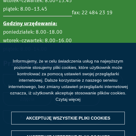
wtorek–czwartek: 8.00–15.45
piątek: 8.00–13.45
fax: 22 484 23 19
Godziny urzędowania:
poniedziałek: 8.00
18.00
–
wtorek–czwartek: 8.00–16.00
piątek: 8.00
14.00
–
Informujemy, że w celu świadczenia usług na najwyższym
Przydatne zakładki
poziomie stosujemy pliki cookies, które użytkownik może
kontrolować za pomocą ustawień swojej przeglądarki
internetowej. Dalsze korzystanie z naszego serwisu
Aktualności
Wydarzenia
internetowego, bez zmiany ustawień przeglądarki internetowej
oznacza, iż użytkownik akceptuje stosowanie plików cookies.
Zdjęcia
Filmy
Czytaj więcej
Kultura
Sport
AKCEPTUJĘ WSZYSTKIE PLIKI
WITHDRAW CONSENT
COOKIES