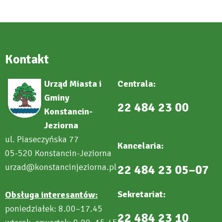
Kontakt
Urząd Miasta i
Centrala:
Gminy
22 484 23 00
Konstancin-
Jeziorna
ul. Piaseczyńska 77
Kancelaria:
05-520 Konstancin-Jeziorna
urzad@konstancinjeziorna.pl
22 484 23 05–07
Sekretariat:
Obsługa interesantów:
poniedziałek: 8.00–17.45
22 484 23 10