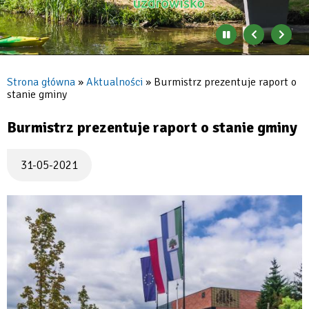
Zatrzymaj
Poprzedni
Nast
automatyczne
banner
baner
zmienianie
się
Strona główna
Aktualności
Burmistrz prezentuje raport o
banerów
stanie gminy
Ścieżka
nawigacyjna
Burmistrz prezentuje raport o stanie gminy
31-05-2021