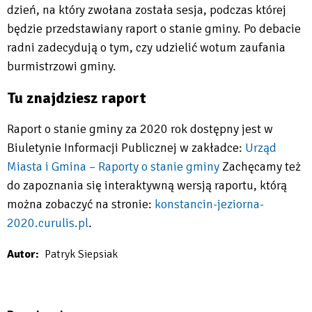
dzień, na który zwołana została sesja, podczas której
będzie przedstawiany raport o stanie gminy. Po debacie
radni zadecydują o tym, czy udzielić wotum zaufania
burmistrzowi gminy.
Tu znajdziesz raport
Raport o stanie gminy za 2020 rok dostępny jest w
Biuletynie Informacji Publicznej w zakładce:
Urząd
Miasta i Gmina – Raporty o stanie gminy
Zachęcamy też
Will
do zapoznania się interaktywną wersją raportu, którą
open
można zobaczyć na stronie:
k
onstancin-jeziorna-
in
2020.curulis.pl
.
new
Autor
Patryk Siepsiak
tab