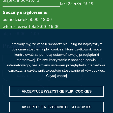
piątek: 8.00–13.45
fax: 22 484 23 19
Godziny urzędowania:
poniedziałek: 8.00
18.00
–
wtorek–czwartek: 8.00–16.00
piątek: 8.00
14.00
–
Przydatne zakładki
Informujemy, że w celu świadczenia usług na najwyższym
poziomie stosujemy pliki cookies, które użytkownik może
kontrolować za pomocą ustawień swojej przeglądarki
Aktualności
Wydarzenia
internetowej. Dalsze korzystanie z naszego serwisu
internetowego, bez zmiany ustawień przeglądarki internetowej
oznacza, iż użytkownik akceptuje stosowanie plików cookies.
Zdjęcia
Filmy
Czytaj więcej
Kultura
Sport
AKCEPTUJĘ WSZYSTKIE PLIKI
WITHDRAW CONSENT
COOKIES
AKCEPTUJĘ NIEZBĘDNE PLIKI
COOKIES