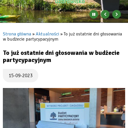
Zatrzymaj
Poprzedni
Nast
automatyczne
banner
baner
zmienianie
się
Strona główna
Aktualności
To już ostatnie dni głosowania
banerów
w budżecie partycypacyjnym
Ścieżka
nawigacyjna
To już ostatnie dni głosowania w budżecie
partycypacyjnym
15-09-2023