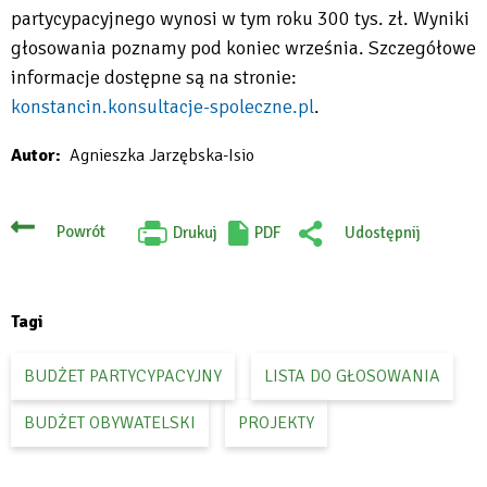
partycypacyjnego wynosi w tym roku 300 tys. zł. Wyniki
głosowania poznamy pod koniec września. Szczegółowe
informacje dostępne są na stronie:
konstancin.konsultacje-spoleczne.pl
.
Will
Autor
Agnieszka Jarzębska-Isio
open
in
new
Powrót
Drukuj
PDF
Udostępnij
Will
:
tab
open
Facebook
in
new
tab
Tagi
BUDŻET PARTYCYPACYJNY
LISTA DO GŁOSOWANIA
BUDŻET OBYWATELSKI
PROJEKTY