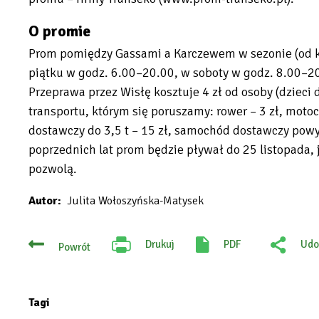
O promie
Prom pomiędzy Gassami a Karczewem w sezonie (od kw
piątku w godz. 6.00–20.00, w soboty w godz. 8.00–20
Przeprawa przez Wisłę kosztuje 4 zł od osoby (dzieci d
transportu, którym się poruszamy: rower – 3 zł, moto
dostawczy do 3,5 t – 15 zł, samochód dostawczy powyż
poprzednich lat prom będzie pływał do 25 listopada, 
pozwolą.
Autor
Julita Wołoszyńska-Matysek
Drukuj
PDF
Udo
Powrót
Will
:
open
Fac
in
new
tab
Tagi