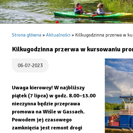
Strona główna
Aktualności
Kilkugodzinna przerwa w k
Ścieżka
nawigacyjna
Kilkugodzinna przerwa w kursowaniu pr
06-07-2023
Uwaga kierowcy! W najbliższy
piątek (7 lipca) w godz. 8.00–13.00
nieczynna będzie przeprawa
promowa na Wiśle w Gassach.
Powodem jej czasowego
zamknięcia jest remont drogi