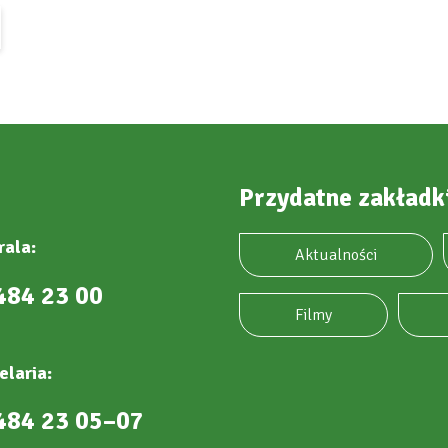
Przydatne zakładk
rala:
Aktualności
484 23 00
Filmy
elaria:
484 23 05–07