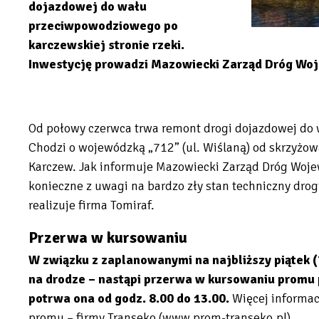
dojazdowej do wału
przeciwpowodziowego po
karczewskiej stronie rzeki.
Inwestycję prowadzi Mazowiecki Zarząd Dróg Wo
Od połowy czerwca trwa remont drogi dojazdowej do 
Chodzi o wojewódzką „712” (ul. Wiślaną) od skrzyżow
Karczew. Jak informuje Mazowiecki Zarząd Dróg Woj
konieczne z uwagi na bardzo zły stan techniczny drog
realizuje firma Tomiraf.
Przerwa w kursowaniu
W związku z zaplanowanymi na najbliższy piątek (
na drodze – nastąpi przerwa w kursowaniu promu 
potrwa ona od godz. 8.00 do 13.00.
Więcej informac
promu – firmy Transeko (www.prom-transeko.pl).