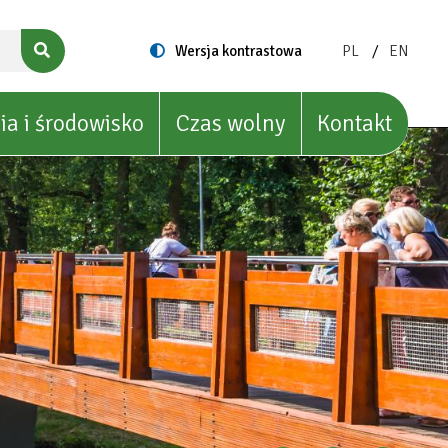
ZMIEŃ
ZMIEŃ
Switch
Wersja kontrastowa
PL
EN
to
JĘZYK
JĘZYK
NA:
NA:
POLISH
ENGLIS
ia i środowisko
Czas wolny
Kontakt