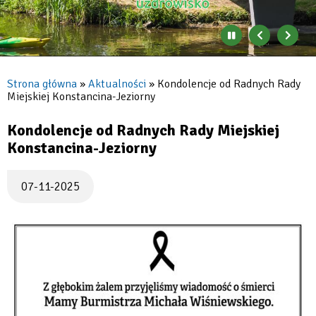
Zatrzymaj
Poprzedni
Nast
automatyczne
banner
baner
zmienianie
się
Strona główna
Aktualności
Kondolencje od Radnych Rady
banerów
Miejskiej Konstancina-Jeziorny
Ścieżka
nawigacyjna
Kondolencje od Radnych Rady Miejskiej
Konstancina-Jeziorny
07-11-2025