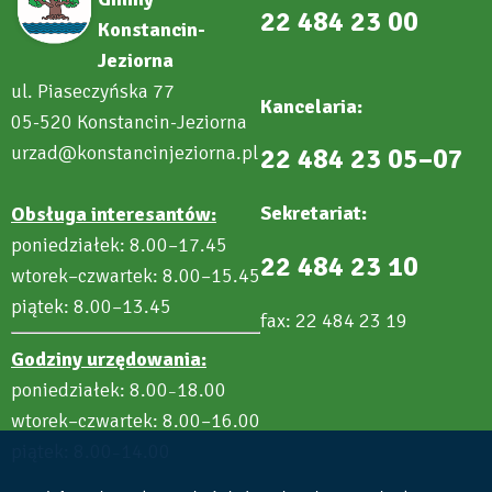
22 484 23 00
Konstancin-
Jeziorna
ul. Piaseczyńska 77
Kancelaria:
05-520 Konstancin-Jeziorna
urzad@konstancinjeziorna.pl
22 484 23 05–07
Sekretariat:
Obsługa interesantów:
poniedziałek: 8.00–17.45
22 484 23 10
wtorek–czwartek: 8.00–15.45
piątek: 8.00–13.45
fax: 22 484 23 19
Godziny urzędowania:
poniedziałek: 8.00
18.00
–
wtorek–czwartek: 8.00–16.00
piątek: 8.00
14.00
–