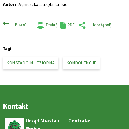
Autor
Agnieszka Jarzębska-Isio
Powrót
Drukuj
PDF
Udostępnij
Will
:
open
Facebook
in
new
tab
Tagi
KONSTANCIN-JEZIORNA
KONDOLENCJE
Kontakt
Urząd Miasta i
Centrala:
Gminy