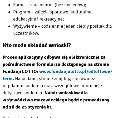
Forma – stacjonarna (bez noclegów);
Program – zajęcia sportowe, kulturalne,
edukacyjne i rekreacyjne;
Wyżywienie – codziennie jeden ciepły posiłek dla
uczestników.
Kto może składać wnioski?
Proces aplikacyjny odbywa się elektronicznie za
pośrednictwem formularza dostępnego na stronie
Fundacji LOTTO:
www.fundacjalotto.pl/odlottowe-
ferie
.
Na podanej stronie znajdują się również
Will
regulamin konkursu oraz szczegółowe informacje
open
dotyczące konkursu.
Nabór wniosków dla
in
województwa mazowieckiego będzie prowadzony
new
od 16 do 25 stycznia br.
tab