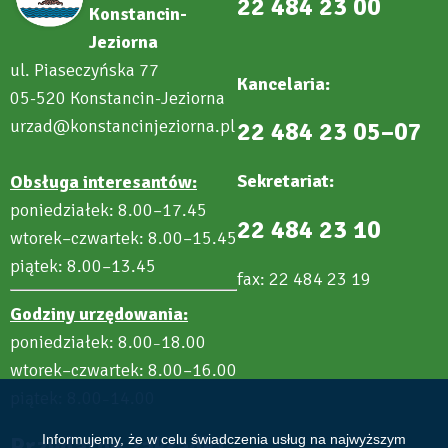
22 484 23 00
Konstancin-
Jeziorna
ul. Piaseczyńska 77
Kancelaria:
05-520 Konstancin-Jeziorna
urzad@konstancinjeziorna.pl
22 484 23 05–07
Sekretariat:
Obsługa interesantów:
poniedziałek: 8.00–17.45
22 484 23 10
wtorek–czwartek: 8.00–15.45
piątek: 8.00–13.45
fax: 22 484 23 19
Godziny urzędowania:
poniedziałek: 8.00
18.00
–
wtorek–czwartek: 8.00–16.00
piątek: 8.00
14.00
–
Przydatne zakładki
Informujemy, że w celu świadczenia usług na najwyższym