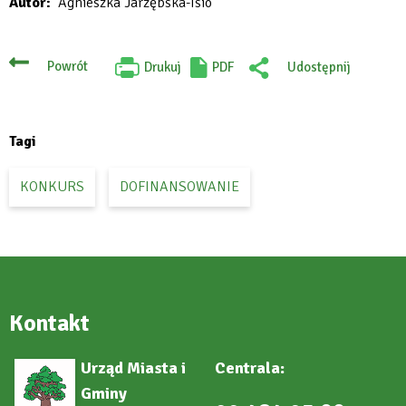
Autor
Agnieszka Jarzębska-Isio
Powrót
Drukuj
PDF
Udostępnij
Will
:
open
Facebook
in
new
tab
Tagi
KONKURS
DOFINANSOWANIE
Kontakt
Urząd Miasta i
Centrala:
Gminy