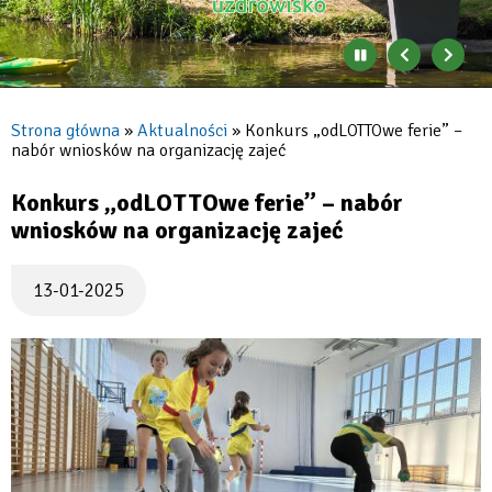
Zatrzymaj
Poprzedni
Nast
automatyczne
banner
baner
zmienianie
się
Strona główna
Aktualności
Konkurs „odLOTTOwe ferie” –
banerów
nabór wniosków na organizację zajeć
Ścieżka
nawigacyjna
Konkurs „odLOTTOwe ferie” – nabór
wniosków na organizację zajeć
13-01-2025