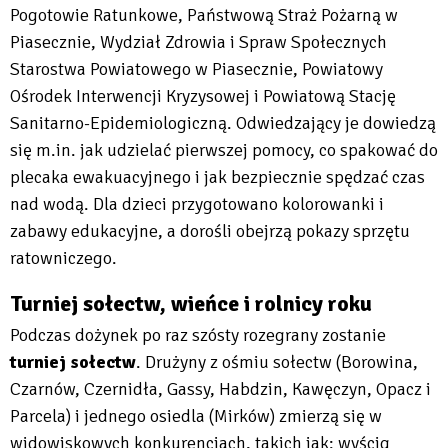
Pogotowie Ratunkowe, Państwową Straż Pożarną w
Piasecznie, Wydział Zdrowia i Spraw Społecznych
Starostwa Powiatowego w Piasecznie, Powiatowy
Ośrodek Interwencji Kryzysowej i Powiatową Stację
Sanitarno-Epidemiologiczną. Odwiedzający je dowiedzą
się m.in. jak udzielać pierwszej pomocy, co spakować do
plecaka ewakuacyjnego i jak bezpiecznie spędzać czas
nad wodą. Dla dzieci przygotowano kolorowanki i
zabawy edukacyjne, a dorośli obejrzą pokazy sprzętu
ratowniczego.
Turniej sołectw, wieńce i rolnicy roku
Podczas dożynek po raz szósty rozegrany zostanie
turniej sołectw
. Drużyny z ośmiu sołectw (Borowina,
Czarnów, Czernidła, Gassy, Habdzin, Kawęczyn, Opacz i
Parcela) i jednego osiedla (Mirków) zmierzą się w
widowiskowych konkurencjach, takich jak: wyścig