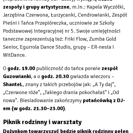
zespoły i grupy artystyczne
, m.in.: Kapela Wyczółki,
Jarzębina Czerwona, Łurzycanki, Cendrowianki, Zespół
Pieśni i Tańca Przepióreczka, uczniowie ze Szkoły
Podstawowej Integracyjnej nr 5. Swoje umiejętności
taneczne zaprezentują też: Friki Flow, Zumba Gold
Senior, Egurrola Dance Studio, grupy – ER-nesta i
WitDance.
O
godz. 19.00
publiczność do tańca porwie
zespół
Guzowianki
, a o
godz. 20.30
gwiazda wieczoru –
ShanteL
, znany z takich przebojów jak: „A Ty daj”,
„Czerwone róże”, „Takiego drania pokochałaś” i „Od
nowa”. Biesiadowanie zakończymy
potańcówką z DJ-
em
(w godz. 21.30–23.00)
.
Piknik rodzinny i warsztaty
Dożynkom towarzyszyć będzie piknik rodzinny pełen