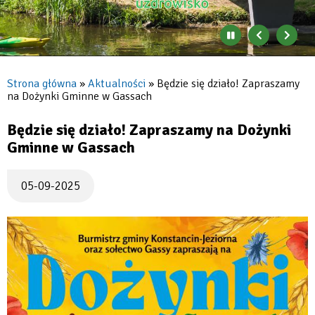
Zatrzymaj
Poprzedni
Nast
automatyczne
banner
baner
zmienianie
się
Strona główna
Aktualności
Będzie się działo! Zapraszamy
banerów
na Dożynki Gminne w Gassach
Ścieżka
nawigacyjna
Będzie się działo! Zapraszamy na Dożynki
Gminne w Gassach
05-09-2025