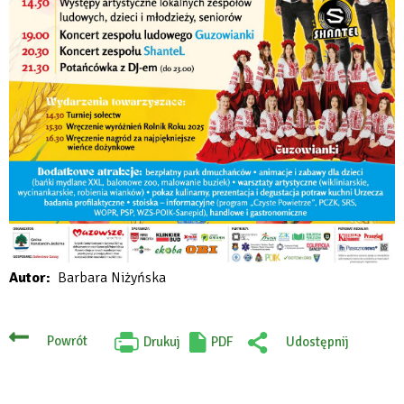
Autor
Barbara Niżyńska
Powrót
Drukuj
PDF
Udostępnij
Will
:
open
Facebook
in
new
tab