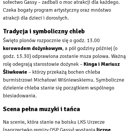
sołectwo Gassy – zadbali o moc atrakcji dla każdego.
Czeka bogaty program artystyczny oraz mnóstwo
atrakcji dla dzieci i dorosłych.
Tradycja i symboliczny chleb
Święto plonów rozpocznie się o godz. 13.00
korowodem dożynkowym
, a pół godziny później (o
godz. 13.30) odprawiona zostanie msza polowa. Ważną
rolę odegrają starostowie dożynek –
Kinga i Mariusz
Śliwkowie
– którzy przekażą bochen chleba
burmistrzowi Michałowi Wiśniewskiemu. Symboliczne
dzielenie chleba stanie się początkiem wspólnego
biesiadowania.
Scena pełna muzyki i tańca
Na scenie, która stanie na boisku LKS Urzecze
(naprzeciwko remizy OSP Gassy) wystąpią
liczne