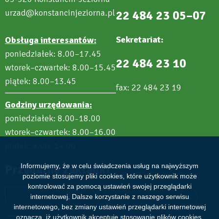
urzad@konstancinjeziorna.pl
22 484 23 05–07
Sekretariat:
Obsługa interesantów:
poniedziałek: 8.00–17.45
22 484 23 10
wtorek–czwartek: 8.00–15.45
piątek: 8.00–13.45
fax: 22 484 23 19
Godziny urzędowania:
poniedziałek: 8.00
18.00
–
wtorek–czwartek: 8.00–16.00
piątek: 8.00
14.00
–
Przydatne zakładki
Informujemy, że w celu świadczenia usług na najwyższym
poziomie stosujemy pliki cookies, które użytkownik może
kontrolować za pomocą ustawień swojej przeglądarki
Aktualności
Wydarzenia
internetowej. Dalsze korzystanie z naszego serwisu
internetowego, bez zmiany ustawień przeglądarki internetowej
oznacza, iż użytkownik akceptuje stosowanie plików cookies.