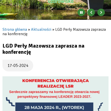
Zatrzymaj
Poprzedni
Nast
automatyczne
banner
baner
zmienianie
się
Strona główna
Aktualności
LGD Perły Mazowsza zaprasza
banerów
na konferencję
Ścieżka
nawigacyjna
LGD Perły Mazowsza zaprasza na
konferencję
17-05-2024