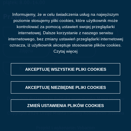
piątek: 8.00
14.00
–
Przydatne zakładki
Informujemy, że w celu świadczenia usług na najwyższym
poziomie stosujemy pliki cookies, które użytkownik może
kontrolować za pomocą ustawień swojej przeglądarki
Aktualności
Wydarzenia
internetowej. Dalsze korzystanie z naszego serwisu
internetowego, bez zmiany ustawień przeglądarki internetowej
oznacza, iż użytkownik akceptuje stosowanie plików cookies.
Zdjęcia
Filmy
Czytaj więcej
Kultura
Sport
AKCEPTUJĘ WSZYSTKIE PLIKI
WITHDRAW CONSENT
COOKIES
AKCEPTUJĘ NIEZBĘDNE PLIKI
COOKIES
Deklaracja dostępności
Polityka prywatności
Mapa serwisu
ZMIEŃ USTAWIENIA PLIKÓW
COOKIES
Copyright 2024 Urząd Miasta i Gminy Konstancin-Jeziorna
Projekt i wykonanie: Vobacom