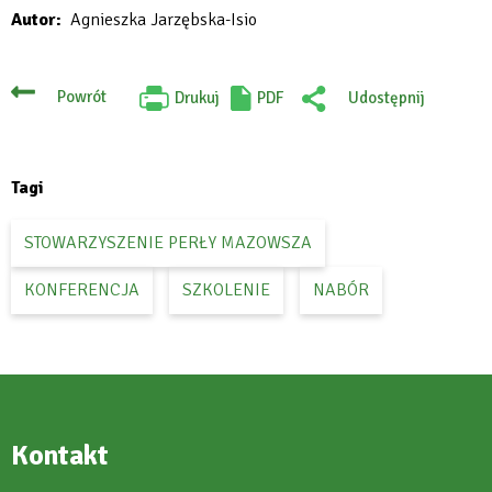
Autor
Agnieszka Jarzębska-Isio
open
in
new
Powrót
Drukuj
PDF
Udostępnij
Will
:
tab
open
Facebook
in
new
tab
Tagi
STOWARZYSZENIE PERŁY MAZOWSZA
KONFERENCJA
SZKOLENIE
NABÓR
Kontakt