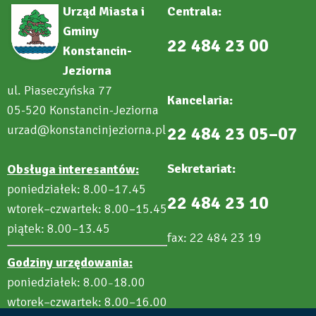
Urząd Miasta i
Centrala:
Gminy
22 484 23 00
Konstancin-
Jeziorna
ul. Piaseczyńska 77
Kancelaria:
05-520 Konstancin-Jeziorna
urzad@konstancinjeziorna.pl
22 484 23 05–07
Sekretariat:
Obsługa interesantów:
poniedziałek: 8.00–17.45
22 484 23 10
wtorek–czwartek: 8.00–15.45
piątek: 8.00–13.45
fax: 22 484 23 19
Godziny urzędowania:
poniedziałek: 8.00
18.00
–
wtorek–czwartek: 8.00–16.00