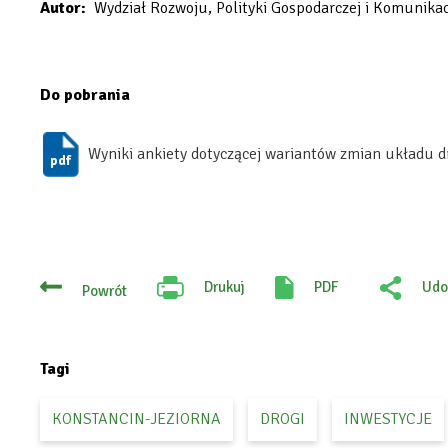
Autor
Wydział Rozwoju, Polityki Gospodarczej i Komunikac
Do pobrania
Wyniki ankiety dotyczącej wariantów zmian układu
Drukuj
PDF
Udo
Powrót
Will
:
open
Fac
in
new
tab
Tagi
KONSTANCIN-JEZIORNA
DROGI
INWESTYCJE