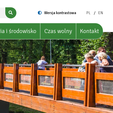
ZMIEŃ
ZMIEŃ
Switch
Wersja kontrastowa
PL
EN
to
JĘZYK
JĘZYK
NA:
NA:
POLISH
ENGLIS
ia i środowisko
Czas wolny
Kontakt