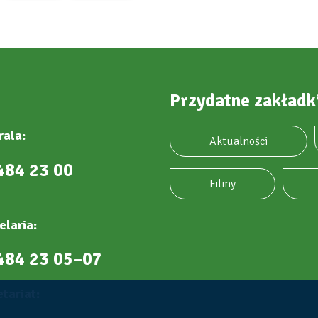
Przydatne zakładk
rala:
Aktualności
484 23 00
Filmy
elaria:
484 23 05–07
tariat: