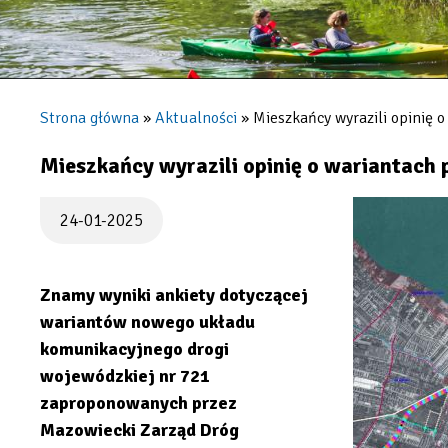
Strona główna
Aktualności
Mieszkańcy wyrazili opinię o
Ścieżka
nawigacyjna
Mieszkańcy wyrazili opinię o wariantach 
24-01-2025
Znamy wyniki ankiety dotyczącej
wariantów nowego układu
komunikacyjnego drogi
wojewódzkiej nr 721
zaproponowanych przez
Mazowiecki Zarząd Dróg