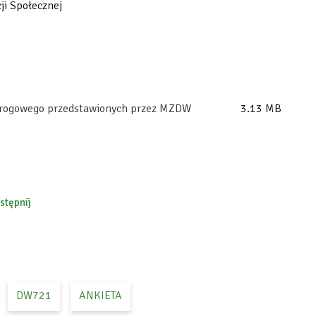
ji Społecznej
 drogowego przedstawionych przez MZDW
3.13 MB
stępnij
ebook
DW721
ANKIETA