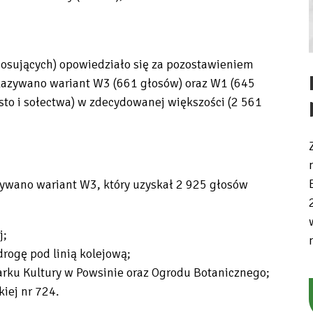
głosujących) opowiedziało się za pozostawieniem
azywano wariant W3 (661 głosów) oraz W1 (645
to i sołectwa) w zdecydowanej większości (2 561
ywano wariant W3, który uzyskał 2 925 głosów
:
j;
drogę pod linią kolejową;
Parku Kultury w Powsinie oraz Ogrodu Botanicznego;
iej nr 724.