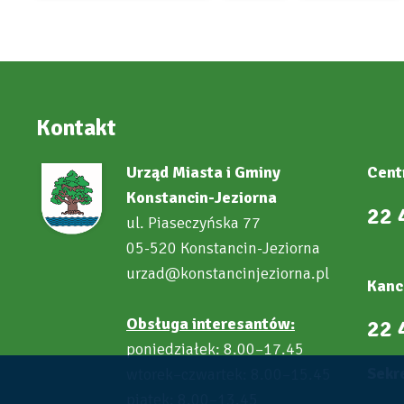
Kontakt
Urząd Miasta i Gminy
Cent
Konstancin-Jeziorna
22 
ul. Piaseczyńska 77
05-520 Konstancin-Jeziorna
urzad@konstancinjeziorna.pl
Kanc
Obsługa interesantów:
22 
poniedziałek: 8.00–17.45
Sekre
wtorek–czwartek: 8.00–15.45
piątek: 8.00–13.45