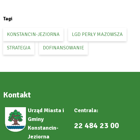
open
Facebook
in
new
tab
Tagi
KONSTANCIN-JEZIORNA
LGD PERŁY MAZOWSZA
STRATEGIA
DOFINANSOWANIE
Kontakt
Urząd Miasta i
Centrala:
Gminy
22 484 23 00
Konstancin-
Jeziorna