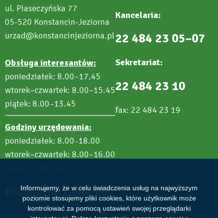
ul. Piaseczyńska 77
Kancelaria:
05-520 Konstancin-Jeziorna
urzad@konstancinjeziorna.pl
22 484 23 05–07
Sekretariat:
Obsługa interesantów:
poniedziałek: 8.00–17.45
22 484 23 10
wtorek–czwartek: 8.00–15.45
piątek: 8.00–13.45
fax: 22 484 23 19
Godziny urzędowania:
poniedziałek: 8.00
18.00
–
wtorek–czwartek: 8.00–16.00
piątek: 8.00
14.00
–
Przydatne zakładki
Informujemy, że w celu świadczenia usług na najwyższym
poziomie stosujemy pliki cookies, które użytkownik może
kontrolować za pomocą ustawień swojej przeglądarki