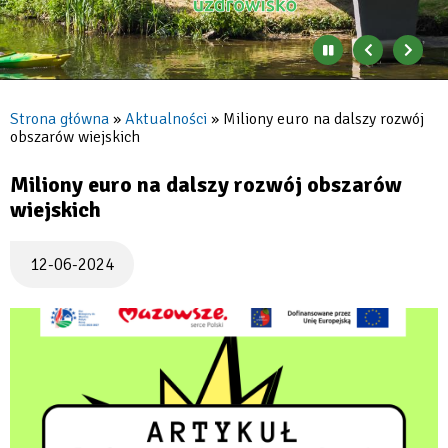
Zatrzymaj
Poprzedni
Nast
automatyczne
banner
baner
zmienianie
się
Strona główna
Aktualności
Miliony euro na dalszy rozwój
banerów
obszarów wiejskich
Ścieżka
nawigacyjna
Miliony euro na dalszy rozwój obszarów
wiejskich
12-06-2024