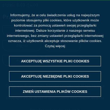
piątek: 8.00
14.00
–
Przydatne zakładki
Informujemy, że w celu świadczenia usług na najwyższym
poziomie stosujemy pliki cookies, które użytkownik może
kontrolować za pomocą ustawień swojej przeglądarki
Aktualności
Wydarzenia
internetowej. Dalsze korzystanie z naszego serwisu
internetowego, bez zmiany ustawień przeglądarki internetowej
oznacza, iż użytkownik akceptuje stosowanie plików cookies.
Zdjęcia
Filmy
Czytaj więcej
Kultura
Sport
AKCEPTUJĘ WSZYSTKIE PLIKI
WITHDRAW CONSENT
COOKIES
AKCEPTUJĘ NIEZBĘDNE PLIKI
COOKIES
Deklaracja dostępności
Polityka prywatności
Mapa serwisu
ZMIEŃ USTAWIENIA PLIKÓW
COOKIES
Copyright 2024 Urząd Miasta i Gminy Konstancin-Jeziorna