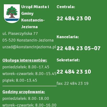
Urząd Miasta i
Centrala:
Gminy
22 484 23 00
Konstancin-
Jeziorna
ul. Piaseczyńska 77
Kancelaria:
05-520 Konstancin-Jeziorna
urzad@konstancinjeziorna.pl
22 484 23 05–07
Sekretariat:
Obsługa interesantów:
poniedziałek: 8.00–17.45
22 484 23 10
wtorek–czwartek: 8.00–15.45
piątek: 8.00–13.45
fax: 22 484 23 19
Godziny urzędowania:
poniedziałek: 8.00
18.00
–
wtorek–czwartek: 8.00–16.00