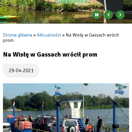
Zatrzymaj
Poprzedni
Nast
automatyczne
banner
baner
zmienianie
się
Strona główna
Aktualności
Na Wisłę w Gassach wrócił
banerów
prom
Ścieżka
nawigacyjna
Na Wisłę w Gassach wrócił prom
29-04-2021