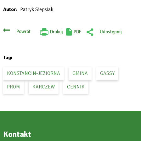
Will
Autor
Patryk Siepsiak
open
in
new
Powrót
Drukuj
PDF
Udostępnij
Will
:
tab
open
Facebook
in
new
tab
Tagi
KONSTANCIN-JEZIORNA
GMINA
GASSY
PROM
KARCZEW
CENNIK
Kontakt