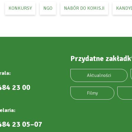
KONKURSY
NGO
NABÓR DO KOMISJI
KANDY
Przydatne zakładk
rala:
Aktualności
484 23 00
Filmy
elaria:
484 23 05–07