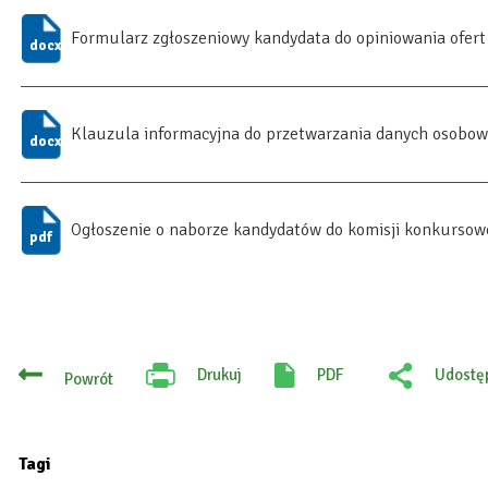
Formularz zgłoszeniowy kandydata do opiniowania ofer
Klauzula informacyjna do przetwarzania danych osobo
Ogłoszenie o naborze kandydatów do komisji konkursow
Drukuj
PDF
Udostęp
Powrót
Will
:
open
Facebo
in
new
tab
Tagi