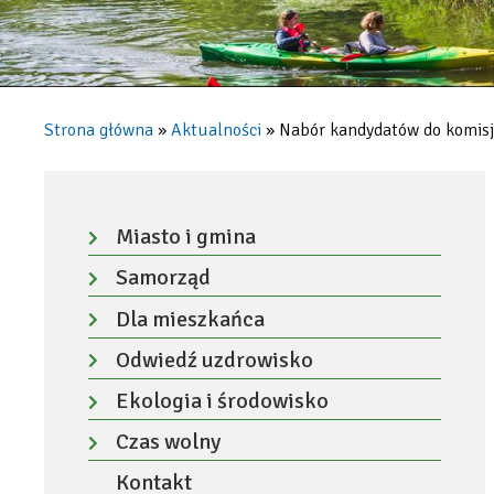
Strona główna
Aktualności
Nabór kandydatów do komisj
Ścieżka
nawigacyjna
Menu
-
Miasto i gmina
Rozwiń
lewa
Samorząd
menu
kolumna
Rozwiń
Dla mieszkańca
menu
Rozwiń
Odwiedź uzdrowisko
menu
Rozwiń
Ekologia i środowisko
menu
Rozwiń
Czas wolny
menu
Rozwiń
Kontakt
menu