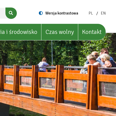
ZMIEŃ
ZMIEŃ
Switch
Wersja kontrastowa
PL
EN
to
JĘZYK
JĘZYK
NA:
NA:
POLISH
ENGLIS
ia i środowisko
Czas wolny
Kontakt