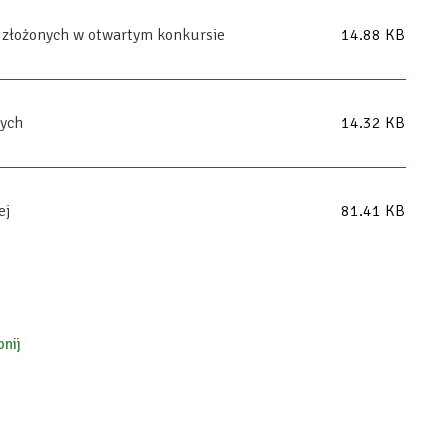
t złożonych w otwartym konkursie
14.88 KB
wych
14.32 KB
ej
81.41 KB
nij
ok