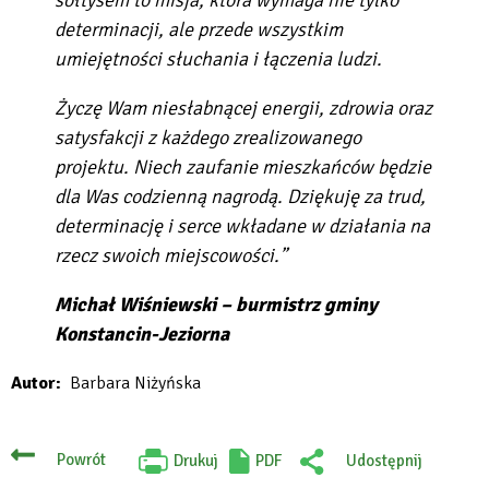
determinacji, ale przede wszystkim
umiejętności słuchania i łączenia ludzi.
Życzę Wam niesłabnącej energii, zdrowia oraz
satysfakcji z każdego zrealizowanego
projektu. Niech zaufanie mieszkańców będzie
dla Was codzienną nagrodą. Dziękuję za trud,
determinację i serce wkładane w działania na
rzecz swoich miejscowości.”
Michał Wiśniewski – burmistrz gminy
Konstancin-Jeziorna
Autor
Barbara Niżyńska
Powrót
Drukuj
PDF
Udostępnij
Will
:
open