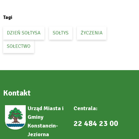
Facebook
in
new
tab
Tagi
DZIEŃ SOŁTYSA
SOŁTYS
ŻYCZENIA
SOŁECTWO
Kontakt
Urząd Miasta i
Centrala:
Gminy
22 484 23 00
Konstancin-
Jeziorna