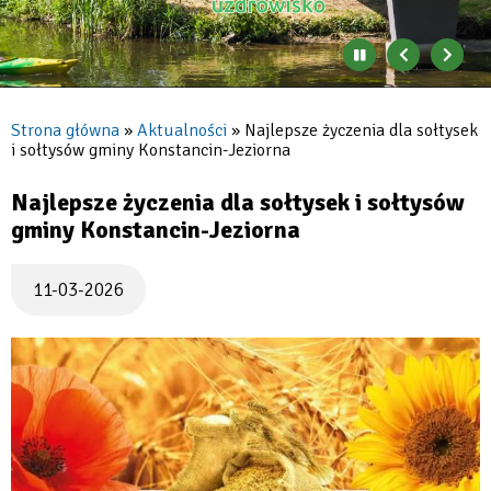
Zatrzymaj
Poprzedni
Nast
automatyczne
banner
baner
zmienianie
się
Strona główna
Aktualności
Najlepsze życzenia dla sołtysek
banerów
i sołtysów gminy Konstancin-Jeziorna
Ścieżka
nawigacyjna
Najlepsze życzenia dla sołtysek i sołtysów
gminy Konstancin-Jeziorna
11-03-2026