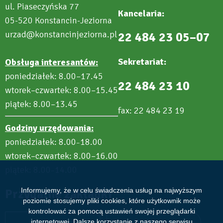
ul. Piaseczyńska 77
Kancelaria:
05-520 Konstancin-Jeziorna
urzad@konstancinjeziorna.pl
22 484 23 05–07
Sekretariat:
Obsługa interesantów:
poniedziałek: 8.00–17.45
22 484 23 10
wtorek–czwartek: 8.00–15.45
piątek: 8.00–13.45
fax: 22 484 23 19
Godziny urzędowania:
poniedziałek: 8.00
18.00
–
wtorek–czwartek: 8.00–16.00
piątek: 8.00
14.00
–
Przydatne zakładki
Informujemy, że w celu świadczenia usług na najwyższym
poziomie stosujemy pliki cookies, które użytkownik może
kontrolować za pomocą ustawień swojej przeglądarki
Aktualności
Wydarzenia
internetowej. Dalsze korzystanie z naszego serwisu