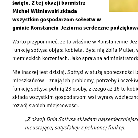
święto. Z tej okazji burmistrz
Michał Wiśniewski składa
wszystkim gospodarzom sołectw w
gminie Konstancin-Jeziorna serdeczne podziękowan
Warto przypomnieć, że to właśnie w Konstancinie-Jezio
funkcję sołtysa objęła kobieta. Była nią Zofia Müller
niemieckich korzeniach. Jako sprawna administratork
Nie inaczej jest dzisiaj. Sołtysi w służą społeczności 
mieszkańców – znają ich problemy, potrzeby i oczeki
funkcję sołtysa pełnią 23 osoby, z czego aż 16 to kob
składa wszystkim gospodarzom wsi wyrazy wdzięcznośc
rozwój swoich miejscowości.
„Z okazji Dnia Sołtysa składam najserdeczniejsz
nieustającej satysfakcji z pełnionej funkcji.