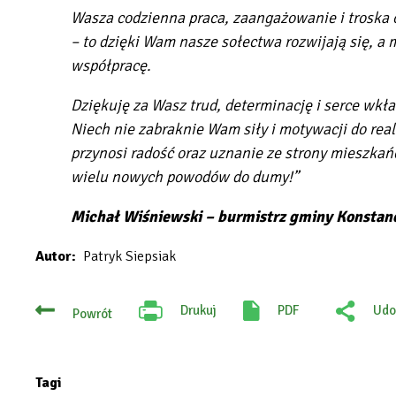
Wasza codzienna praca, zaangażowanie i troska 
– to dzięki Wam nasze sołectwa rozwijają się, a 
współpracę.
Dziękuję za Wasz trud, determinację i serce wkł
Niech nie zabraknie Wam siły i motywacji do reali
przynosi radość oraz uznanie ze strony mieszka
wielu nowych powodów do dumy!”
Michał Wiśniewski – burmistrz gminy Konstanc
Autor
Patryk Siepsiak
Drukuj
PDF
Udo
Powrót
Will
:
open
Fac
in
new
tab
Tagi