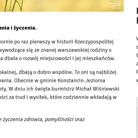
ia i życzenia.
rnie po raz pierwszy w historii Rzeczypospolitej
, wywodząca się ze znanej warszawskiej rodziny o
a dbała o rozwój miejscowości i jej mieszkańców.
lokalnej, dbają o dobro wspólne. To oni są najbliżej
wania. Obecnie w gminie Konstancin-Jeziorna
iety. W dniu ich święta burmistrz Michał Wiśniewski
i za trud i wysiłek, które codziennie wkładają w
e życzenia zdrowia, pomyślności oraz