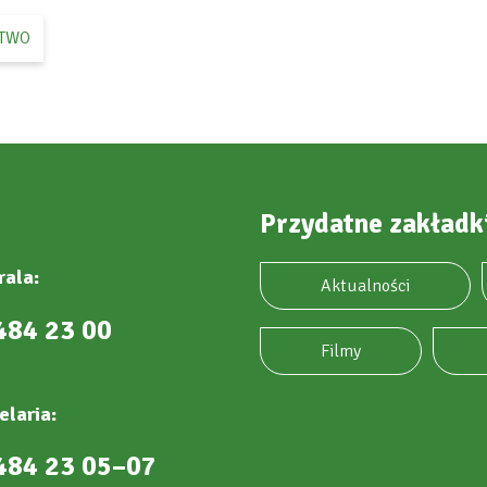
TWO
Przydatne zakładk
rala:
Aktualności
484 23 00
Filmy
elaria:
484 23 05–07