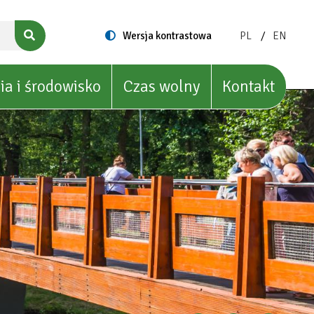
ZMIEŃ
ZMIEŃ
Switch
Wersja kontrastowa
PL
EN
to
JĘZYK
JĘZYK
NA:
NA:
POLISH
ENGLIS
ia i środowisko
Czas wolny
Kontakt