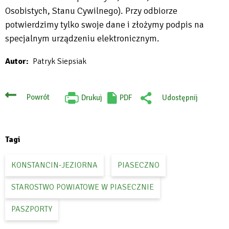
Osobistych, Stanu Cywilnego). Przy odbiorze
potwierdzimy tylko swoje dane i złożymy podpis na
specjalnym urządzeniu elektronicznym.
Autor
Patryk Siepsiak
Powrót
Drukuj
PDF
Udostępnij
Will
:
open
Facebook
in
new
tab
Tagi
KONSTANCIN-JEZIORNA
PIASECZNO
STAROSTWO POWIATOWE W PIASECZNIE
PASZPORTY