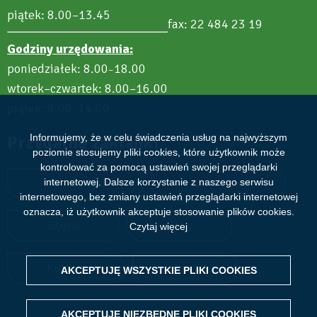
piątek: 8.00–13.45
fax: 22 484 23 19
Godziny urzędowania:
poniedziałek: 8.00
18.00
–
wtorek–czwartek: 8.00–16.00
piątek: 8.00
14.00
–
Przydatne zakładki
Informujemy, że w celu świadczenia usług na najwyższym
poziomie stosujemy pliki cookies, które użytkownik może
kontrolować za pomocą ustawień swojej przeglądarki
Aktualności
Wydarzenia
internetowej. Dalsze korzystanie z naszego serwisu
internetowego, bez zmiany ustawień przeglądarki internetowej
oznacza, iż użytkownik akceptuje stosowanie plików cookies.
Zdjęcia
Filmy
Czytaj więcej
Kultura
Sport
AKCEPTUJĘ WSZYSTKIE PLIKI
WITHDRAW CONSENT
COOKIES
AKCEPTUJĘ NIEZBĘDNE PLIKI
COOKIES