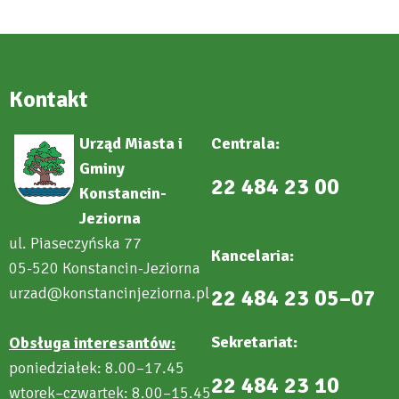
Kontakt
Urząd Miasta i
Centrala:
Gminy
22 484 23 00
Konstancin-
Jeziorna
ul. Piaseczyńska 77
Kancelaria:
05-520 Konstancin-Jeziorna
urzad@konstancinjeziorna.pl
22 484 23 05–07
Sekretariat:
Obsługa interesantów:
poniedziałek: 8.00–17.45
22 484 23 10
wtorek–czwartek: 8.00–15.45