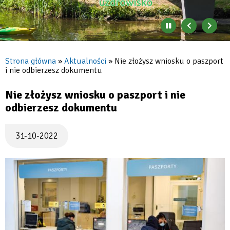
Zatrzymaj
Poprzedni
Nast
automatyczne
banner
baner
zmienianie
się
Strona główna
Aktualności
Nie złożysz wniosku o paszport
banerów
i nie odbierzesz dokumentu
Ścieżka
nawigacyjna
Nie złożysz wniosku o paszport i nie
odbierzesz dokumentu
31-10-2022