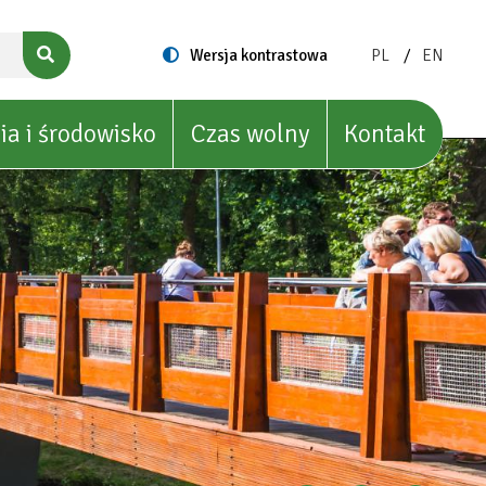
ZMIEŃ
ZMIEŃ
Switch
Wersja kontrastowa
PL
EN
to
JĘZYK
JĘZYK
NA:
NA:
POLISH
ENGLIS
ia i środowisko
Czas wolny
Kontakt