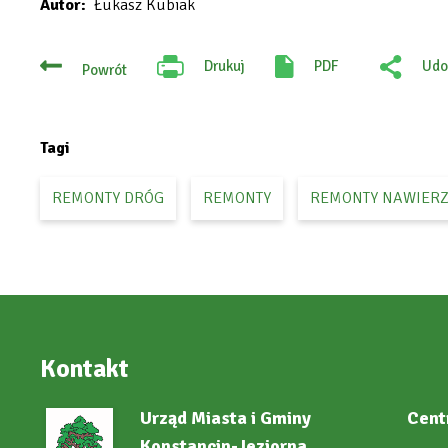
Autor
Łukasz Kubiak
Drukuj
PDF
Udo
Powrót
Will
:
open
Fac
in
new
tab
Tagi
REMONTY DRÓG
REMONTY
REMONTY NAWIER
Kontakt
Urząd Miasta i Gminy
Cent
Konstancin-Jeziorna