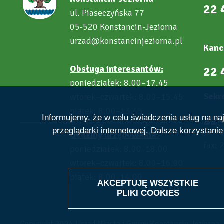
22 
ul. Piaseczyńska 77
05-520 Konstancin-Jeziorna
urzad@konstancinjeziorna.pl
Kanc
Obsługa interesantów:
22 
poniedziałek: 8.00–17.45
Sekre
wtorek–czwartek: 8.00–15.45
piątek: 8.00–13.45
22 
Informujemy, że w celu świadczenia usług na n
przeglądarki internetowej. Dalsze korzystani
Godziny urzędowania:
fax: 
poniedziałek: 8.00
18.00
–
wtorek–czwartek: 8.00–16.00
piątek: 8.00
14.00
–
AKCEPTUJĘ WSZYSTKIE
PLIKI
COOKIES