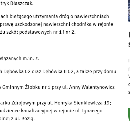
atryk Błaszczak.
mach bieżącego utrzymania dróg o nawierzchniach
prawę uszkodzonej nawierzchni chodnika w rejonie
żu szkół podstawowych nr 1 i nr 2.
wiązanych m.in. z:
Dębówka 02 oraz Dębówka II 02, a także przy domu
y Gminnym Żłobku nr 1 przy ul. Anny Walentynowicz
rku Zdrojowym przy ul. Henryka Sienkiewicza 19;
udzience kanalizacyjnej w rejonie ul. Ignacego
nej z ul. Kozią.