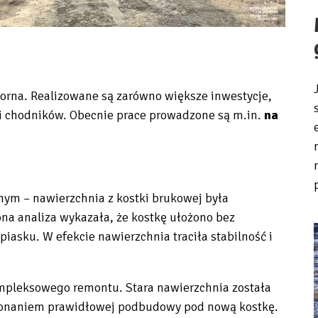
orna. Realizowane są zarówno większe inwestycje,
 i chodników. Obecnie prace prowadzone są m.in.
na
nym – nawierzchnia z kostki brukowej była
a analiza wykazała, że kostkę ułożono bez
asku. W efekcie nawierzchnia traciła stabilność i
mpleksowego remontu. Stara nawierzchnia została
wykonaniem prawidłowej podbudowy pod nową kostkę.