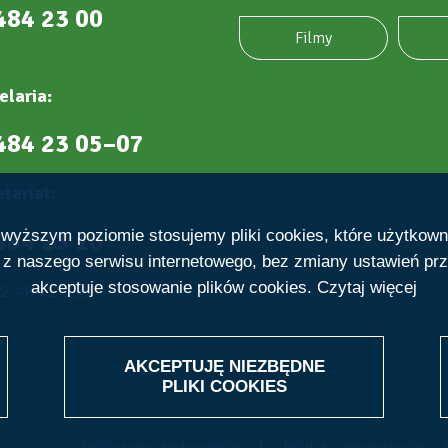
484 23 00
Filmy
elaria:
484 23 05–07
tariat:
484 23 10
ajwyższym poziomie stosujemy pliki cookies, które użytkow
e z naszego serwisu internetowego, bez zmiany ustawień prz
akceptuje stosowanie plików cookies.
Czytaj więcej
22 484 23 19
AKCEPTUJĘ NIEZBĘDNE
WITHDRAW
PLIKI
COOKIES
CONSENT