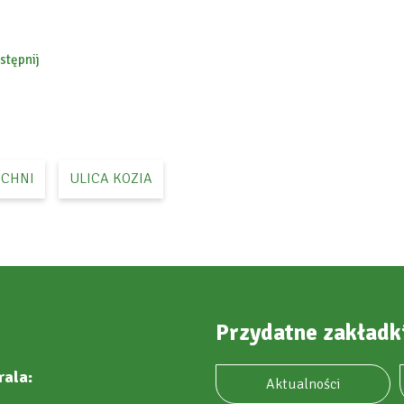
stępnij
ebook
ZCHNI
ULICA KOZIA
Przydatne zakładk
rala:
Aktualności