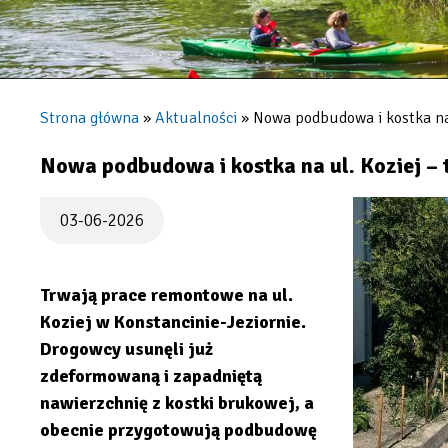
Konstancin-
Jeziorna
Strona główna
Aktualności
Nowa podbudowa i kostka na 
Ścieżka
nawigacyjna
Nowa podbudowa i kostka na ul. Koziej –
03-06-2026
Trwają prace remontowe na ul.
Koziej w Konstancinie-Jeziornie.
Drogowcy usunęli już
zdeformowaną i zapadniętą
nawierzchnię z kostki brukowej, a
obecnie przygotowują podbudowę