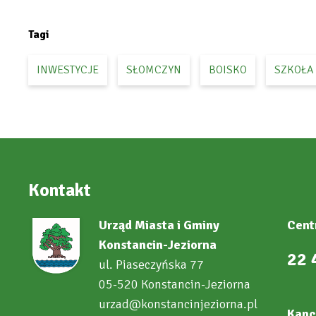
in
new
tab
Tagi
INWESTYCJE
SŁOMCZYN
BOISKO
SZKOŁA
Kontakt
Urząd Miasta i Gminy
Cent
Konstancin-Jeziorna
22 
ul. Piaseczyńska 77
05-520 Konstancin-Jeziorna
urzad@konstancinjeziorna.pl
Kanc