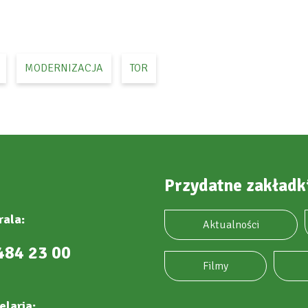
MODERNIZACJA
TOR
Przydatne zakładk
rala:
Aktualności
484 23 00
Filmy
elaria: