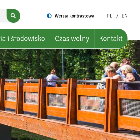
ZMIEŃ
ZMIEŃ
Switch
Wersja kontrastowa
PL
EN
to
JĘZYK
JĘZYK
NA:
NA:
POLISH
ENGLIS
ia i środowisko
Czas wolny
Kontakt