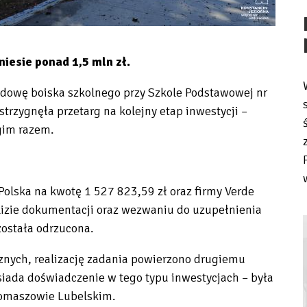
iesie ponad 1,5 mln zł.
dowę boiska szkolnego przy Szkole Podstawowej nr
trzygnęła przetarg na kolejny etap inwestycji –
ugim razem.
Polska na kwotę 1 527 823,59 zł oraz firmy Verde
lizie dokumentacji oraz wezwaniu do uzupełnienia
ostała odrzucona.
nych, realizację zadania powierzono drugiemu
ada doświadczenie w tego typu inwestycjach – była
Tomaszowie Lubelskim.