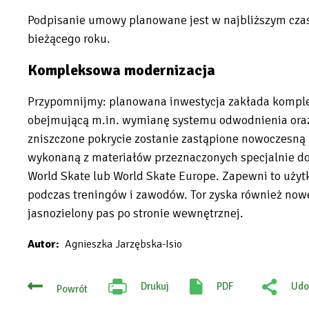
Podpisanie umowy planowane jest w najbliższym czas
bieżącego roku.
Kompleksowa modernizacja
Przypomnijmy: planowana inwestycja zakłada komple
obejmującą m.in. wymianę systemu odwodnienia oraz
zniszczone pokrycie zostanie zastąpione nowoczesną
wykonaną z materiałów przeznaczonych specjalnie do 
World Skate lub World Skate Europe. Zapewni to uży
podczas treningów i zawodów. Tor zyska również nowe
jasnozielony pas po stronie wewnętrznej.
Autor
Agnieszka Jarzębska-Isio
Drukuj
PDF
Udo
Powrót
Will
:
open
Fac