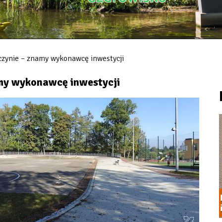
zynie – znamy wykonawcę inwestycji
my wykonawcę inwestycji