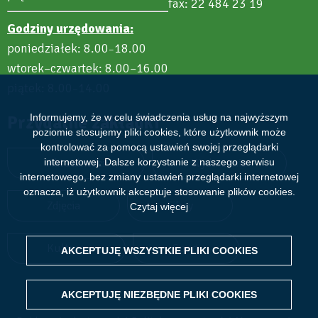
fax: 22 484 23 19
Godziny urzędowania:
poniedziałek: 8.00
18.00
–
wtorek–czwartek: 8.00–16.00
piątek: 8.00
14.00
–
Przydatne zakładki
Informujemy, że w celu świadczenia usług na najwyższym
poziomie stosujemy pliki cookies, które użytkownik może
kontrolować za pomocą ustawień swojej przeglądarki
Aktualności
Wydarzenia
internetowej. Dalsze korzystanie z naszego serwisu
internetowego, bez zmiany ustawień przeglądarki internetowej
oznacza, iż użytkownik akceptuje stosowanie plików cookies.
Zdjęcia
Filmy
Czytaj więcej
Kultura
Sport
AKCEPTUJĘ WSZYSTKIE PLIKI
WITHDRAW CONSENT
COOKIES
AKCEPTUJĘ NIEZBĘDNE PLIKI
COOKIES