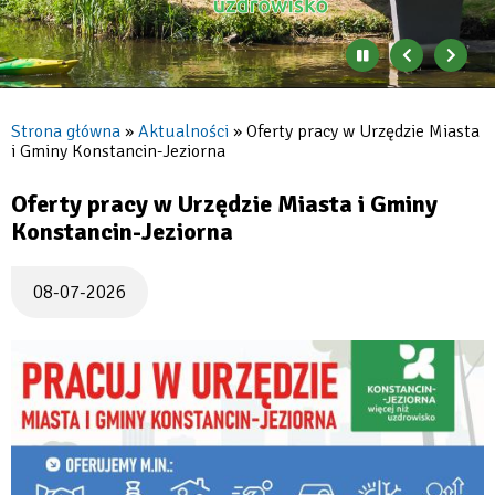
Zatrzymaj
Poprzedni
Nast
automatyczne
banner
baner
zmienianie
się
Strona główna
Aktualności
Oferty pracy w Urzędzie Miasta
banerów
i Gminy Konstancin-Jeziorna
Ścieżka
nawigacyjna
Oferty pracy w Urzędzie Miasta i Gminy
Konstancin-Jeziorna
08-07-2026