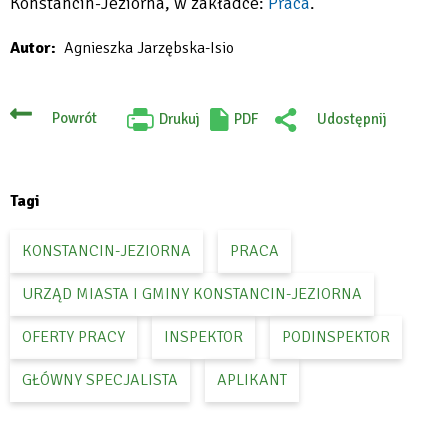
Konstancin-Jeziorna, w zakładce:
Praca
.
Will
Autor
Agnieszka Jarzębska-Isio
open
in
new
Powrót
Drukuj
PDF
Udostępnij
Will
:
tab
open
Facebook
in
new
tab
Tagi
KONSTANCIN-JEZIORNA
PRACA
URZĄD MIASTA I GMINY KONSTANCIN-JEZIORNA
OFERTY PRACY
INSPEKTOR
PODINSPEKTOR
GŁÓWNY SPECJALISTA
APLIKANT