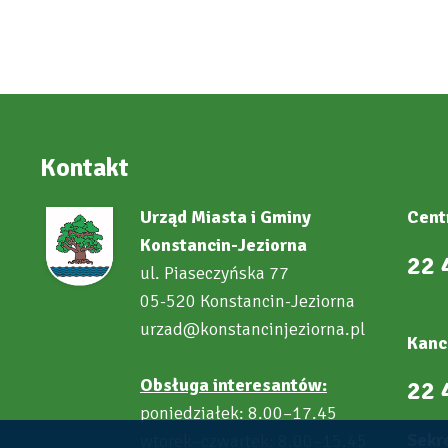
Kontakt
Urząd Miasta i Gminy
Cent
Konstancin-Jeziorna
22 
ul. Piaseczyńska 77
05-520 Konstancin-Jeziorna
urzad@konstancinjeziorna.pl
Kanc
Obsługa interesantów:
22 
poniedziałek: 8.00–17.45
Sekre
wtorek–czwartek: 8.00–15.45