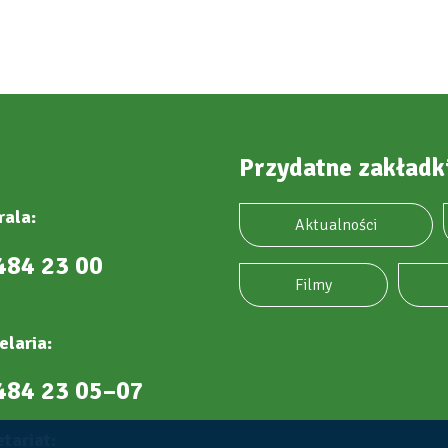
Przydatne zakładk
rala:
Aktualności
484 23 00
Filmy
elaria:
484 23 05–07
tariat: