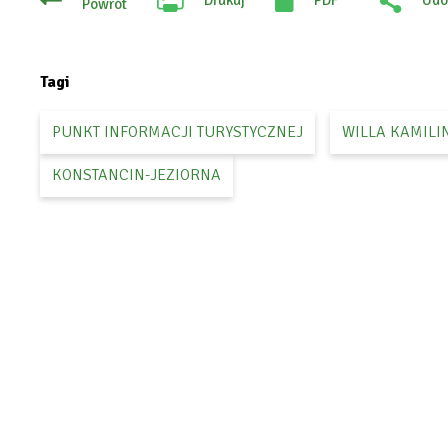
Drukuj
PDF
Udo
Powrót
Will
:
open
Fac
in
new
tab
Tagi
PUNKT INFORMACJI TURYSTYCZNEJ
WILLA KAMILI
KONSTANCIN-JEZIORNA