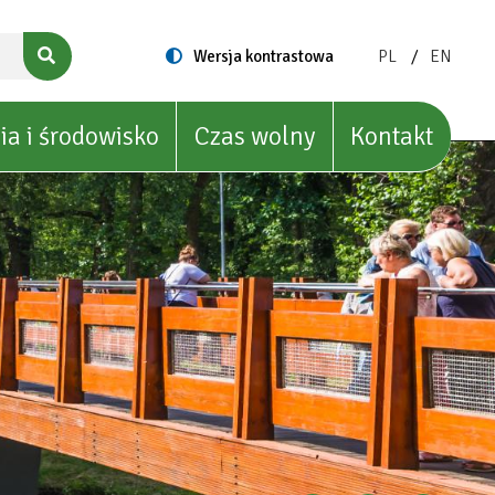
ZMIEŃ
ZMIEŃ
Switch
Wersja kontrastowa
PL
EN
to
JĘZYK
JĘZYK
NA:
NA:
POLISH
ENGLIS
ia i środowisko
Czas wolny
Kontakt