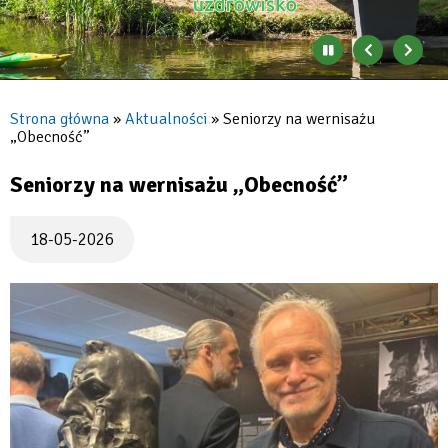
Zatrzymaj
Poprzedni
Nast
automatyczne
banner
baner
zmienianie
się
Strona główna
Aktualności
Seniorzy na wernisażu
banerów
„Obecność”
Ścieżka
nawigacyjna
Seniorzy na wernisażu „Obecność”
18-05-2026