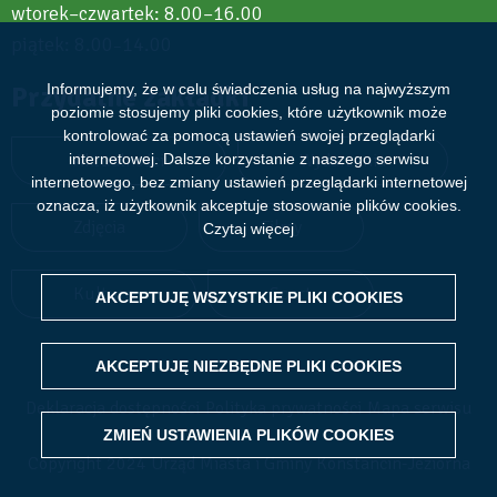
wtorek–czwartek: 8.00–16.00
piątek: 8.00
14.00
–
Informujemy, że w celu świadczenia usług na najwyższym
Przydatne zakładki
poziomie stosujemy pliki cookies, które użytkownik może
kontrolować za pomocą ustawień swojej przeglądarki
internetowej. Dalsze korzystanie z naszego serwisu
Aktualności
Wydarzenia
internetowego, bez zmiany ustawień przeglądarki internetowej
oznacza, iż użytkownik akceptuje stosowanie plików cookies.
Zdjęcia
Filmy
Czytaj więcej
Kultura
Sport
AKCEPTUJĘ WSZYSTKIE PLIKI
WITHDRAW CONSENT
COOKIES
AKCEPTUJĘ NIEZBĘDNE PLIKI
COOKIES
Deklaracja dostępności
Polityka prywatności
Mapa serwisu
ZMIEŃ USTAWIENIA PLIKÓW
COOKIES
Copyright 2024 Urząd Miasta i Gminy Konstancin-Jeziorna