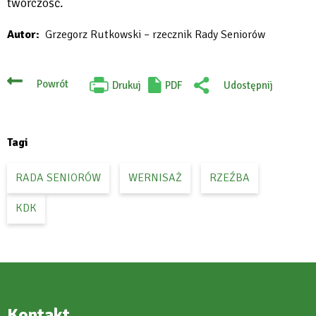
twórczość.
Autor
Grzegorz Rutkowski – rzecznik Rady Seniorów
Powrót
Drukuj
PDF
Udostępnij
Will
:
open
Facebook
in
new
tab
Tagi
RADA SENIORÓW
WERNISAŻ
RZEŹBA
KDK
Kontakt