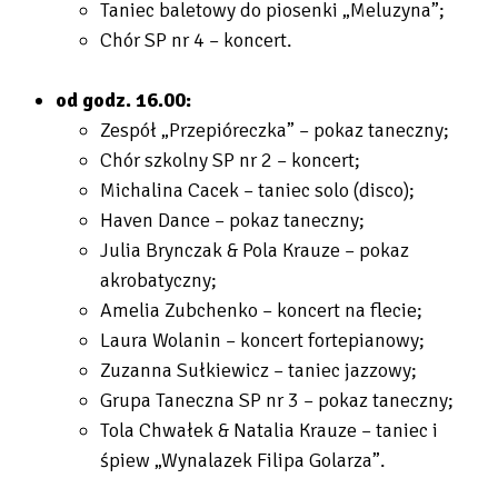
Taniec baletowy do piosenki „Meluzyna”;
Chór SP nr 4 – koncert.
od godz. 16.00:
Zespół „Przepióreczka” – pokaz taneczny;
Chór szkolny SP nr 2 – koncert;
Michalina Cacek – taniec solo (disco);
Haven Dance – pokaz taneczny;
Julia Brynczak & Pola Krauze – pokaz
akrobatyczny;
Amelia Zubchenko – koncert na flecie;
Laura Wolanin – koncert fortepianowy;
Zuzanna Sułkiewicz – taniec jazzowy;
Grupa Taneczna SP nr 3 – pokaz taneczny;
Tola Chwałek & Natalia Krauze – taniec i
śpiew „Wynalazek Filipa Golarza”.