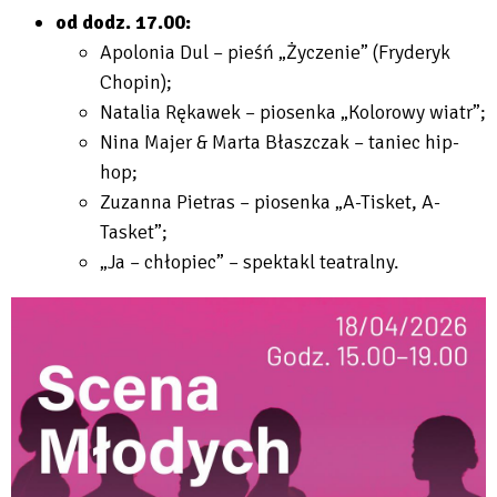
od dodz. 17.00:
Apolonia Dul – pieśń „Życzenie” (Fryderyk
Chopin);
Natalia Rękawek – piosenka „Kolorowy wiatr”;
Nina Majer & Marta Błaszczak – taniec hip-
hop;
Zuzanna Pietras – piosenka „A-Tisket, A-
Tasket”;
„Ja – chłopiec” – spektakl teatralny.