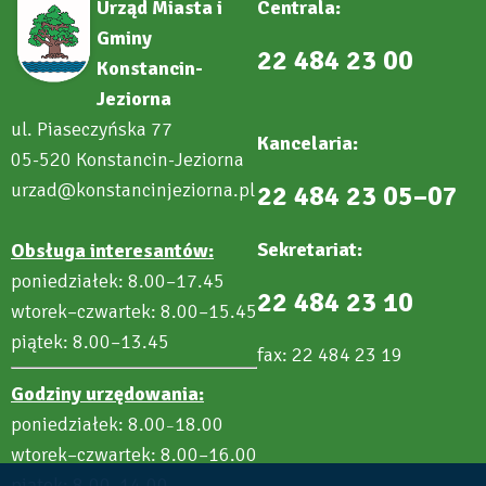
Urząd Miasta i
Centrala:
Gminy
22 484 23 00
Konstancin-
Jeziorna
ul. Piaseczyńska 77
Kancelaria:
05-520 Konstancin-Jeziorna
urzad@konstancinjeziorna.pl
22 484 23 05–07
Sekretariat:
Obsługa interesantów:
poniedziałek: 8.00–17.45
22 484 23 10
wtorek–czwartek: 8.00–15.45
piątek: 8.00–13.45
fax: 22 484 23 19
Godziny urzędowania:
poniedziałek: 8.00
18.00
–
wtorek–czwartek: 8.00–16.00
piątek: 8.00
14.00
–