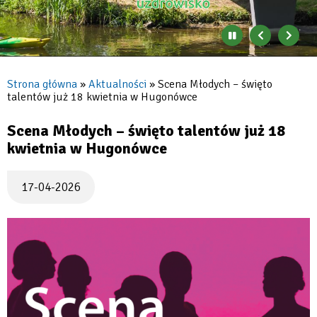
Jeziorna
Zatrzymaj
Poprzedni
Nast
automatyczne
banner
baner
zmienianie
się
Strona główna
Aktualności
Scena Młodych – święto
banerów
talentów już 18 kwietnia w Hugonówce
Ścieżka
nawigacyjna
Scena Młodych – święto talentów już 18
kwietnia w Hugonówce
17-04-2026