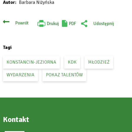
Autor
Barbara Niżyńska
Powrót
Drukuj
PDF
Udostępnij
Will
:
open
Facebook
in
new
tab
Tagi
KONSTANCIN-JEZIORNA
KDK
MŁODZIEŻ
WYDARZENIA
POKAZ TALENTÓW
Kontakt