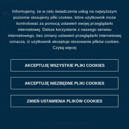
Informujemy, że w celu świadczenia usług na najwyższym
Przydatne zakładki
poziomie stosujemy pliki cookies, które użytkownik może
kontrolować za pomocą ustawień swojej przeglądarki
internetowej. Dalsze korzystanie z naszego serwisu
Aktualności
Wydarzenia
internetowego, bez zmiany ustawień przeglądarki internetowej
oznacza, iż użytkownik akceptuje stosowanie plików cookies.
Zdjęcia
Filmy
Czytaj więcej
Kultura
Sport
AKCEPTUJĘ WSZYSTKIE PLIKI
WITHDRAW CONSENT
COOKIES
AKCEPTUJĘ NIEZBĘDNE PLIKI
COOKIES
Deklaracja dostępności
Polityka prywatności
Mapa serwisu
ZMIEŃ USTAWIENIA PLIKÓW
COOKIES
Copyright 2024 Urząd Miasta i Gminy Konstancin-Jeziorna
Projekt i wykonanie: Vobacom