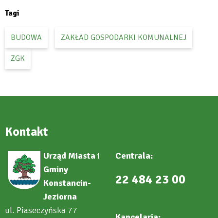
tab
Tagi
BUDOWA
ZAKŁAD GOSPODARKI KOMUNALNEJ
ZGK
Kontakt
Urząd Miasta i
Centrala:
Gminy
22 484 23 00
Konstancin-
Jeziorna
ul. Piaseczyńska 77
Kancelaria: