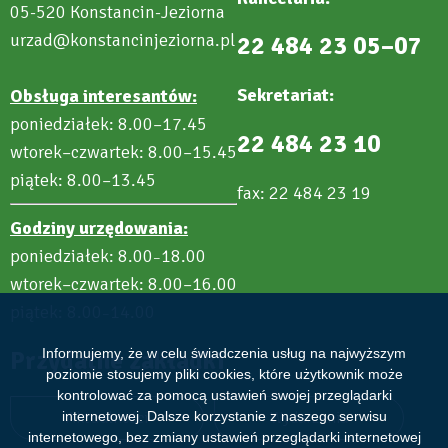
05-520 Konstancin-Jeziorna
urzad@konstancinjeziorna.pl
22 484 23 05–07
Sekretariat:
Obsługa interesantów:
poniedziałek: 8.00–17.45
22 484 23 10
wtorek–czwartek: 8.00–15.45
piątek: 8.00–13.45
fax: 22 484 23 19
Godziny urzędowania:
poniedziałek: 8.00
18.00
–
wtorek–czwartek: 8.00–16.00
piątek: 8.00
14.00
–
Przydatne zakładki
Informujemy, że w celu świadczenia usług na najwyższym
poziomie stosujemy pliki cookies, które użytkownik może
kontrolować za pomocą ustawień swojej przeglądarki
Aktualności
Wydarzenia
internetowej. Dalsze korzystanie z naszego serwisu
internetowego, bez zmiany ustawień przeglądarki internetowej