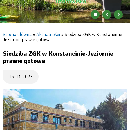
Zatrzymaj
Poprzedni
Nast
automatyczne
banner
baner
zmienianie
się
Strona główna
Aktualności
Siedziba ZGK w Konstancinie-
banerów
Jeziornie prawie gotowa
Ścieżka
nawigacyjna
Siedziba ZGK w Konstancinie-Jeziornie
prawie gotowa
15-11-2023