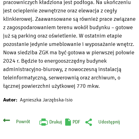
pracowniczych kładziona jest podłoga. Na ukończeniu
jest ocieplenie zewnętrzne oraz elewacja z cegły
klinkierowej. Zaawansowane są również prace związane
z zagospodarowaniem terenu wokół budynku – gotowe
już są parking oraz oświetlenie. W ostatnim etapie
pozostanie jedynie umeblowanie i wyposażanie wnętrz.
Nowa siedziba ZGK ma być gotowa w pierwszej połowie
2024 r. Będzie to energooszczędny budynek
administracyjno-biurowy, z nowoczesną instalacją
teleinformatyczną, serwerownią oraz archiwum, o
łącznej powierzchni użytkowej 770 mkw.
Autor
Agnieszka Jarzębska-Isio
Powrót
Drukuj
PDF
Udostępnij
Will
:
open
Facebook
in
new