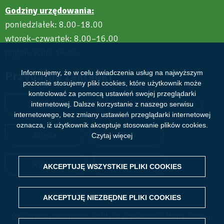
Godziny urzędowania:
poniedziałek: 8.00
18.00
–
wtorek–czwartek: 8.00–16.00
piątek: 8.00
14.00
–
Informujemy, że w celu świadczenia usług na najwyższym
Przydatne zakładki
poziomie stosujemy pliki cookies, które użytkownik może
kontrolować za pomocą ustawień swojej przeglądarki
internetowej. Dalsze korzystanie z naszego serwisu
Aktualności
Wydarzenia
internetowego, bez zmiany ustawień przeglądarki internetowej
oznacza, iż użytkownik akceptuje stosowanie plików cookies.
Zdjęcia
Filmy
Czytaj więcej
Kultura
Sport
AKCEPTUJĘ WSZYSTKIE PLIKI
WITHDRAW CONSENT
COOKIES
AKCEPTUJĘ NIEZBĘDNE PLIKI
COOKIES
Deklaracja dostępności
Polityka prywatności
Mapa serwisu