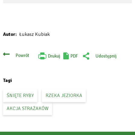
Autor
Łukasz Kubiak
Powrót
Drukuj
PDF
Udostępnij
Will
:
open
Facebook
in
new
tab
Tagi
ŚNIĘTE RYBY
RZEKA JEZIORKA
AKCJA STRAŻAKÓW