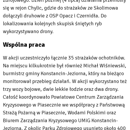
Zdrojowego. Dzień później (4 lipca) działania przeniosły
się w rejon Chylic, gdzie do strażaków ze Skolimowa
dołączyli druhowie z OSP Opacz i Czernidła. Do
lokalizowania kolejnych skupisk śniętych ryb
wykorzystywano drony.
Wspólna praca
W akcji uczestniczyło łącznie 35 strażaków ochotników.
Na miejscu kilkukrotnie był również Michał Wiśniewski,
burmistrz gminy Konstancin-Jeziorna, który na bieżąco
monitorował przebieg działań. W akcji wykorzystano też
trzy wozy bojowe, dwie lekkie łodzie oraz dwa drony.
Całość koordynowało Powiatowe Centrum Zarządzania
Kryzysowego w Piasecznie we współpracy z Państwową
Strażą Pożarną w Piasecznie, Wodami Polskimi oraz
Biurem Zarządzania Kryzysowego UMiG Konstancin-
Jeziorna. Z okolic Parku Zdrojowego usunięto około 400