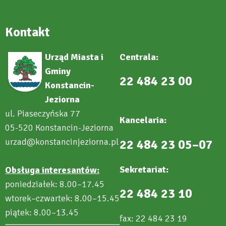
Kontakt
Urząd Miasta i
Centrala:
Gminy
22 484 23 00
Konstancin-
Jeziorna
ul. Piaseczyńska 77
Kancelaria:
05-520 Konstancin-Jeziorna
urzad@konstancinjeziorna.pl
22 484 23 05–07
Sekretariat:
Obsługa interesantów:
poniedziałek: 8.00–17.45
22 484 23 10
wtorek–czwartek: 8.00–15.45
piątek: 8.00–13.45
fax: 22 484 23 19