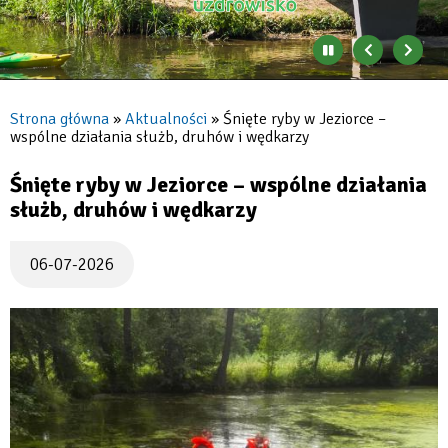
Konstancin-
Jeziorna
Zatrzymaj
Poprzedni
Nast
automatyczne
banner
baner
zmienianie
się
Strona główna
Aktualności
Śnięte ryby w Jeziorce –
banerów
wspólne działania służb, druhów i wędkarzy
Ścieżka
nawigacyjna
Śnięte ryby w Jeziorce – wspólne działania
służb, druhów i wędkarzy
06-07-2026