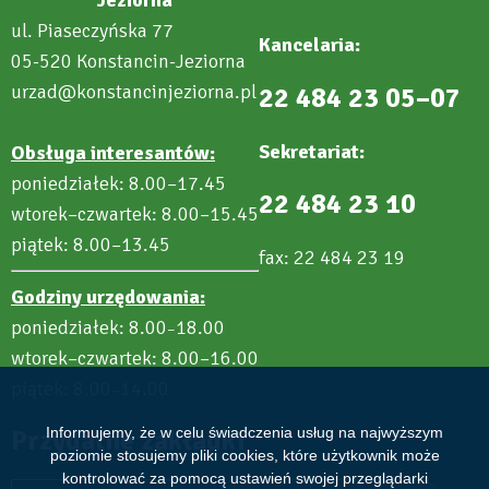
ul. Piaseczyńska 77
Kancelaria:
05-520 Konstancin-Jeziorna
urzad@konstancinjeziorna.pl
22 484 23 05–07
Sekretariat:
Obsługa interesantów:
poniedziałek: 8.00–17.45
22 484 23 10
wtorek–czwartek: 8.00–15.45
piątek: 8.00–13.45
fax: 22 484 23 19
Godziny urzędowania:
poniedziałek: 8.00
18.00
–
wtorek–czwartek: 8.00–16.00
piątek: 8.00
14.00
–
Informujemy, że w celu świadczenia usług na najwyższym
Przydatne zakładki
poziomie stosujemy pliki cookies, które użytkownik może
kontrolować za pomocą ustawień swojej przeglądarki