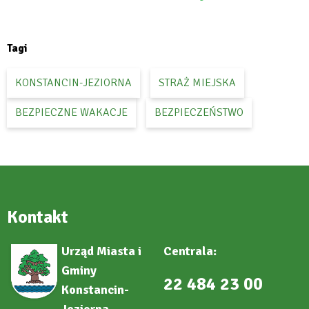
:
open
Facebook
in
new
tab
Tagi
KONSTANCIN-JEZIORNA
STRAŻ MIEJSKA
BEZPIECZNE WAKACJE
BEZPIECZEŃSTWO
Kontakt
Urząd Miasta i
Centrala:
Gminy
22 484 23 00
Konstancin-
Jeziorna