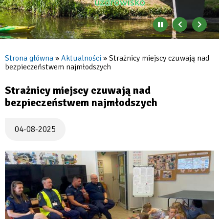
Zatrzymaj
Poprzedni
Nast
automatyczne
banner
baner
zmienianie
się
Strona główna
Aktualności
Strażnicy miejscy czuwają nad
banerów
bezpieczeństwem najmłodszych
Ścieżka
nawigacyjna
Strażnicy miejscy czuwają nad
bezpieczeństwem najmłodszych
04-08-2025