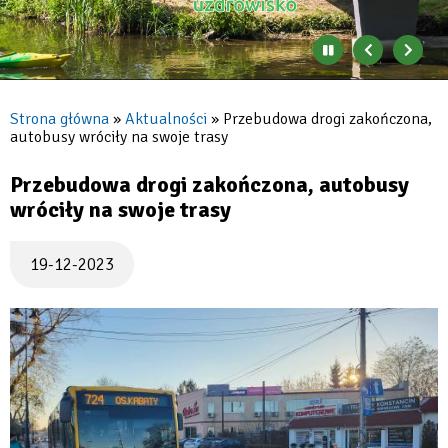
Zatrzymaj
Poprzedni
Nast
automatyczne
banner
baner
zmienianie
się
Strona główna
Aktualności
Przebudowa drogi zakończona,
banerów
autobusy wróciły na swoje trasy
Ścieżka
nawigacyjna
Przebudowa drogi zakończona, autobusy
wróciły na swoje trasy
19-12-2023