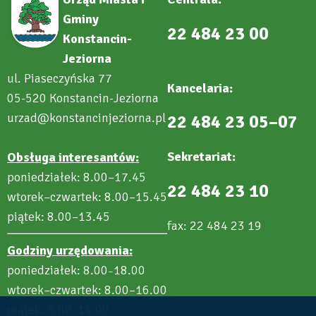
Gminy
22 484 23 00
Konstancin-
Jeziorna
ul. Piaseczyńska 77
Kancelaria:
05-520 Konstancin-Jeziorna
urzad@konstancinjeziorna.pl
22 484 23 05–07
Sekretariat:
Obsługa interesantów:
poniedziałek: 8.00–17.45
22 484 23 10
wtorek–czwartek: 8.00–15.45
piątek: 8.00–13.45
fax: 22 484 23 19
Godziny urzędowania:
poniedziałek: 8.00
18.00
–
wtorek–czwartek: 8.00–16.00
piątek: 8.00
14.00
–