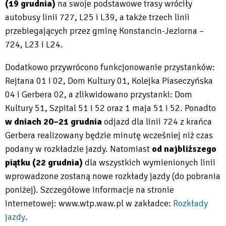
(19 grudnia)
na swoje podstawowe trasy wróciły
autobusy linii 727, L25 i L39, a także trzech linii
przebiegających przez gminę Konstancin-Jeziorna –
724, L23 i L24.
Dodatkowo przywrócono funkcjonowanie przystanków:
Rejtana 01 i 02, Dom Kultury 01, Kolejka Piaseczyńska
04 i Gerbera 02, a zlikwidowano przystanki: Dom
Kultury 51, Szpital 51 i 52 oraz 1 maja 51 i 52. Ponadto
w dniach 20–21 grudnia
odjazd dla linii 724 z krańca
Gerbera realizowany będzie minutę wcześniej niż czas
podany w rozkładzie jazdy. Natomiast
od najbliższego
piątku (22 grudnia)
dla wszystkich wymienionych linii
wprowadzone zostaną nowe rozkłady jazdy (do pobrania
poniżej). Szczegółowe informacje na stronie
internetowej: www.wtp.waw.pl w zakładce:
Rozkłady
jazdy
.