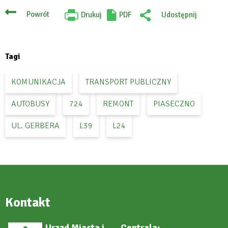
Powrót
Drukuj
PDF
Udostępnij
Will
:
open
Facebook
in
new
tab
Tagi
KOMUNIKACJA
TRANSPORT PUBLICZNY
AUTOBUSY
724
REMONT
PIASECZNO
UL. GERBERA
L39
L24
Kontakt
Urząd Miasta i
Centrala: