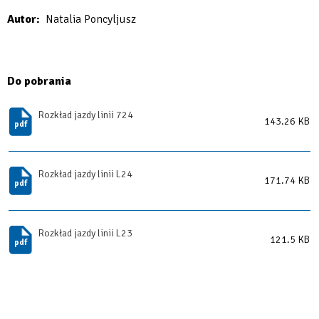
Will
Autor
Natalia Poncyljusz
open
in
new
Do pobrania
tab
Rozkład jazdy linii 724
143.26 KB
Rozkład jazdy linii L24
171.74 KB
Rozkład jazdy linii L23
121.5 KB