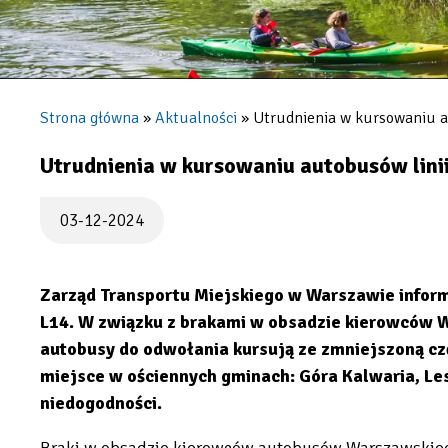
Strona główna
Aktualności
Utrudnienia w kursowaniu a
Ścieżka
nawigacyjna
Utrudnienia w kursowaniu autobusów lini
03-12-2024
Zarząd Transportu Miejskiego w Warszawie informu
L14. W związku z brakami w obsadzie kierowców 
autobusy do odwołania kursują ze zmniejszoną cz
miejsce w ościennych gminach: Góra Kalwaria, Le
niedogodności.
Braki w obsadzie kierowców autobusów Warszawskieg