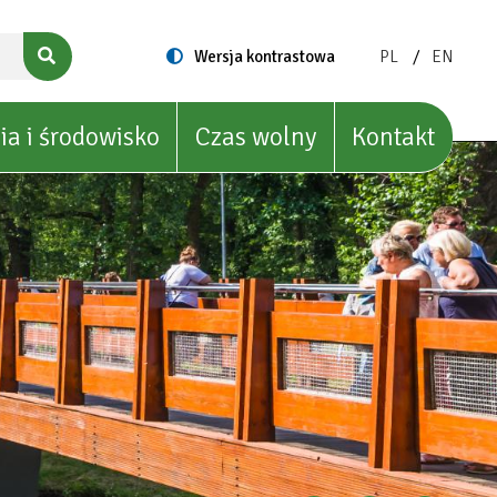
ZMIEŃ
ZMIEŃ
Switch
Wersja kontrastowa
PL
EN
to
JĘZYK
JĘZYK
NA:
NA:
POLISH
ENGLIS
ia i środowisko
Czas wolny
Kontakt