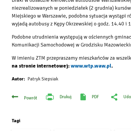
niezrealizowanych w poniedziałek (2 grudnia) kursów 
Miejskiego w Warszawie, podobna sytuacja wystąpi ró
wyjadą autobusy z Kępy Okrzewskiej o godz. 14.40 i 1
Podobne utrudnienia występują w ościennych gminach:
Komunikacji Samochodowej w Grodzisku Mazowieckim,
W imieniu ZTM przepraszamy mieszkańców za wszelk
na stronie internetowej:
www.wtp.waw.pl
.
Will
Autor
Patryk Siepsiak
open
in
new
Drukuj
PDF
Udo
Powrót
Will
:
open
tab
Fac
in
new
tab
Tagi