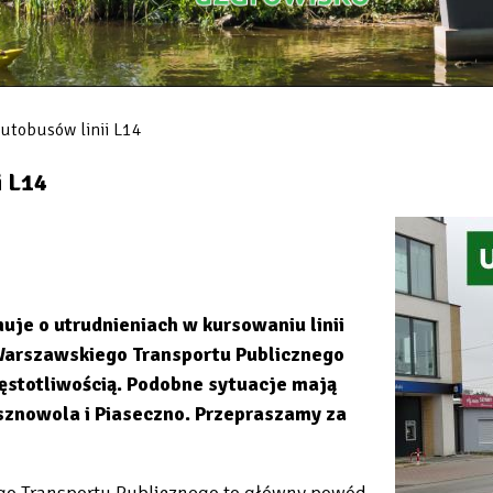
utobusów linii L14
i L14
je o utrudnieniach w kursowaniu linii
Warszawskiego Transportu Publicznego
ęstotliwością. Podobne sytuacje mają
sznowola i Piaseczno. Przepraszamy za
o Transportu Publicznego to główny powód