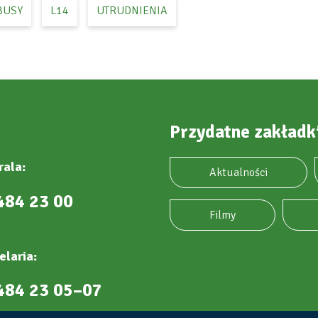
BUSY
L14
UTRUDNIENIA
Przydatne zakładk
rala:
Aktualności
484 23 00
Filmy
elaria:
484 23 05–07