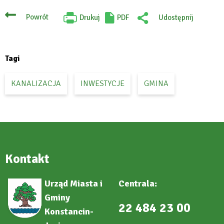
Powrót
Drukuj
PDF
Udostępnij
Will
:
open
Facebook
in
new
tab
Tagi
KANALIZACJA
INWESTYCJE
GMINA
Kontakt
Urząd Miasta i
Centrala:
Gminy
22 484 23 00
Konstancin-