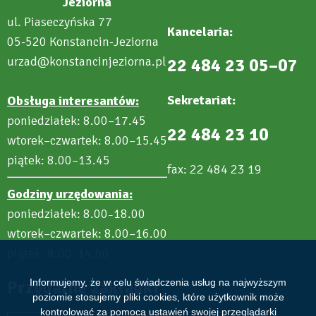
Jeziorna
ul. Piaseczyńska 77
Kancelaria:
05-520 Konstancin-Jeziorna
urzad@konstancinjeziorna.pl
22 484 23 05–07
Sekretariat:
Obsługa interesantów:
poniedziałek: 8.00–17.45
22 484 23 10
wtorek–czwartek: 8.00–15.45
piątek: 8.00–13.45
fax: 22 484 23 19
Godziny urzędowania:
poniedziałek: 8.00
18.00
–
wtorek–czwartek: 8.00–16.00
piątek: 8.00
14.00
–
Przydatne zakładki
Informujemy, że w celu świadczenia usług na najwyższym
poziomie stosujemy pliki cookies, które użytkownik może
kontrolować za pomocą ustawień swojej przeglądarki