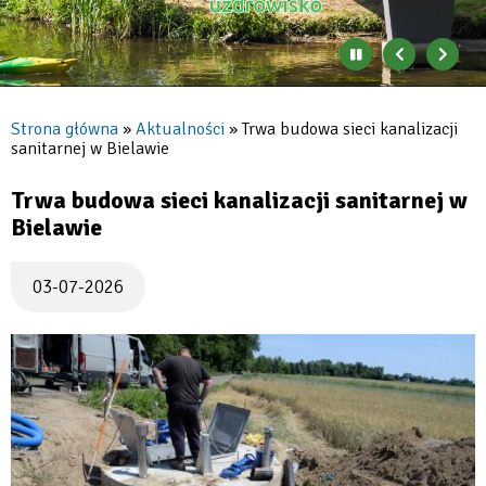
Zatrzymaj
Poprzedni
Nast
automatyczne
banner
baner
zmienianie
się
Strona główna
Aktualności
Trwa budowa sieci kanalizacji
banerów
sanitarnej w Bielawie
Ścieżka
nawigacyjna
Trwa budowa sieci kanalizacji sanitarnej w
Bielawie
03-07-2026