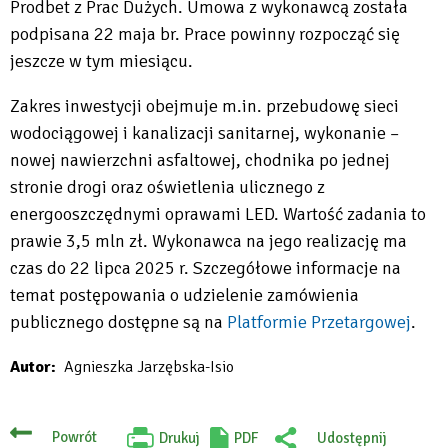
Prodbet z Prac Dużych. Umowa z wykonawcą została
podpisana 22 maja br. Prace powinny rozpocząć się
jeszcze w tym miesiącu.
Zakres inwestycji obejmuje m.in. przebudowę sieci
wodociągowej i kanalizacji sanitarnej, wykonanie –
nowej nawierzchni asfaltowej, chodnika po jednej
stronie drogi oraz oświetlenia ulicznego z
energooszczędnymi oprawami LED. Wartość zadania to
prawie 3,5 mln zł. Wykonawca na jego realizację ma
czas do 22 lipca 2025 r. Szczegółowe informacje na
temat postępowania o udzielenie zamówienia
publicznego dostępne są na
Platformie Przetargowej
.
Will
Autor
Agnieszka Jarzębska-Isio
open
in
new
Powrót
Drukuj
PDF
Udostępnij
Will