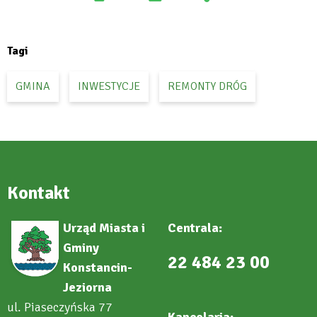
:
tab
open
Facebook
in
new
tab
Tagi
GMINA
INWESTYCJE
REMONTY DRÓG
Kontakt
Urząd Miasta i
Centrala:
Gminy
22 484 23 00
Konstancin-
Jeziorna
ul. Piaseczyńska 77
Kancelaria: