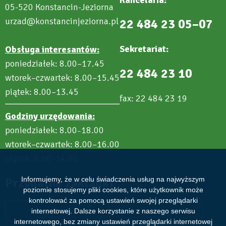
05-520 Konstancin-Jeziorna
urzad@konstancinjeziorna.pl
22 484 23 05–07
Sekretariat:
Obsługa interesantów:
poniedziałek: 8.00–17.45
22 484 23 10
wtorek–czwartek: 8.00–15.45
piątek: 8.00–13.45
fax: 22 484 23 19
Godziny urzędowania:
poniedziałek: 8.00
18.00
–
wtorek–czwartek: 8.00–16.00
piątek: 8.00
14.00
–
Przydatne zakładki
Informujemy, że w celu świadczenia usług na najwyższym
poziomie stosujemy pliki cookies, które użytkownik może
kontrolować za pomocą ustawień swojej przeglądarki
Aktualności
Wydarzenia
internetowej. Dalsze korzystanie z naszego serwisu
internetowego, bez zmiany ustawień przeglądarki internetowej