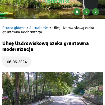
Zatrzymaj
Poprzedni
Nast
automatyczne
banner
baner
zmienianie
się
Strona główna
Aktualności
Ulicę Uzdrowiskową czeka
banerów
gruntowna modernizacja
Ścieżka
nawigacyjna
Ulicę Uzdrowiskową czeka gruntowna
modernizacja
06-06-2024