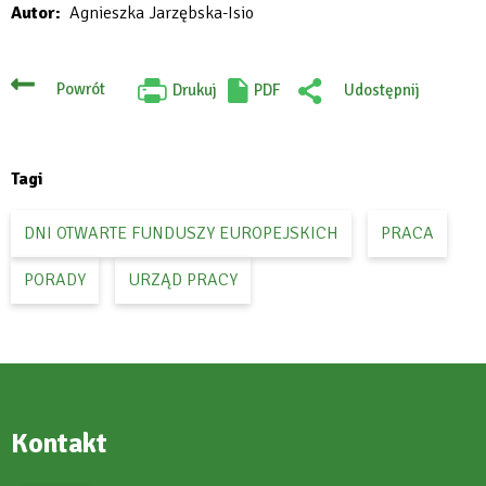
Autor
Agnieszka Jarzębska-Isio
Powrót
Drukuj
PDF
Udostępnij
Will
:
open
Facebook
in
new
tab
Tagi
DNI OTWARTE FUNDUSZY EUROPEJSKICH
PRACA
PORADY
URZĄD PRACY
Kontakt