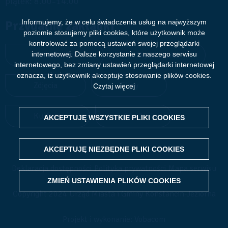
piątek: 8.00
14.00
–
Przydatne zakładki
Informujemy, że w celu świadczenia usług na najwyższym
poziomie stosujemy pliki cookies, które użytkownik może
kontrolować za pomocą ustawień swojej przeglądarki
Aktualności
Wydarzenia
internetowej. Dalsze korzystanie z naszego serwisu
internetowego, bez zmiany ustawień przeglądarki internetowej
oznacza, iż użytkownik akceptuje stosowanie plików cookies.
Zdjęcia
Filmy
Czytaj więcej
Kultura
Sport
AKCEPTUJĘ WSZYSTKIE PLIKI
WITHDRAW CONSENT
COOKIES
AKCEPTUJĘ NIEZBĘDNE PLIKI
COOKIES
Deklaracja dostępności
Polityka prywatności
Mapa serwisu
ZMIEŃ USTAWIENIA PLIKÓW
COOKIES
Copyright 2024 Urząd Miasta i Gminy Konstancin-Jeziorna
Projekt i wykonanie: Vobacom