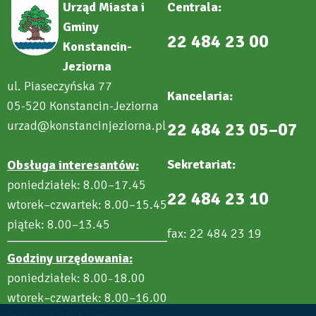
Urząd Miasta i
Centrala:
Gminy
22 484 23 00
Konstancin-
Jeziorna
ul. Piaseczyńska 77
Kancelaria:
05-520 Konstancin-Jeziorna
urzad@konstancinjeziorna.pl
22 484 23 05–07
Sekretariat:
Obsługa interesantów:
poniedziałek: 8.00–17.45
22 484 23 10
wtorek–czwartek: 8.00–15.45
piątek: 8.00–13.45
fax: 22 484 23 19
Godziny urzędowania:
poniedziałek: 8.00
18.00
–
wtorek–czwartek: 8.00–16.00