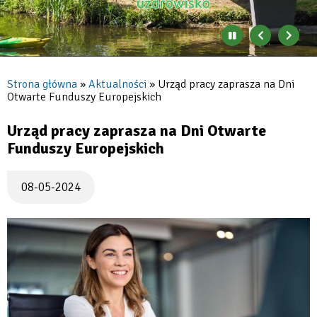
Zatrzymaj
Poprzedni
Nast
automatyczne
banner
baner
zmienianie
się
Strona główna
Aktualności
Urząd pracy zaprasza na Dni
banerów
Otwarte Funduszy Europejskich
Ścieżka
nawigacyjna
Urząd pracy zaprasza na Dni Otwarte
Funduszy Europejskich
08-05-2024