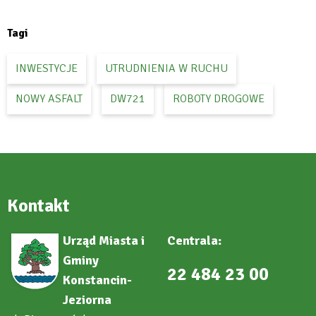
in
new
tab
Tagi
INWESTYCJE
UTRUDNIENIA W RUCHU
NOWY ASFALT
DW721
ROBOTY DROGOWE
Kontakt
Urząd Miasta i
Centrala:
Gminy
22 484 23 00
Konstancin-
Jeziorna