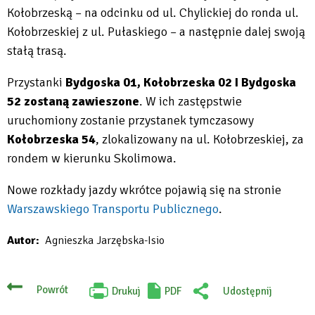
Kołobrzeską – na odcinku od ul. Chylickiej do ronda ul.
Kołobrzeskiej z ul. Pułaskiego – a następnie dalej swoją
stałą trasą.
Przystanki
Bydgoska 01, Kołobrzeska 02 I Bydgoska
52 zostaną zawieszone
. W ich zastępstwie
uruchomiony zostanie przystanek tymczasowy
Kołobrzeska 54
, zlokalizowany na ul. Kołobrzeskiej, za
rondem w kierunku Skolimowa.
Nowe rozkłady jazdy wkrótce pojawią się na stronie
Warszawskiego Transportu Publicznego
.
Will
Autor
Agnieszka Jarzębska-Isio
open
in
new
Powrót
Drukuj
PDF
Udostępnij
Will
:
tab
open
Facebook