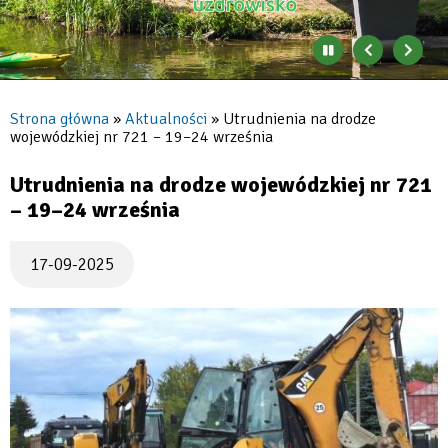
Jeziorna
Zatrzymaj
Poprzedni
Nast
automatyczne
banner
baner
zmienianie
się
Strona główna
Aktualności
Utrudnienia na drodze
banerów
wojewódzkiej nr 721 – 19–24 września
Ścieżka
nawigacyjna
Utrudnienia na drodze wojewódzkiej nr 721
– 19–24 września
17-09-2025