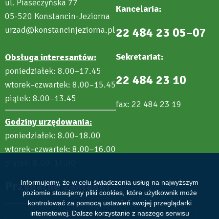
ul. Piaseczyńska 77
Kancelaria:
05-520 Konstancin-Jeziorna
urzad@konstancinjeziorna.pl
22 484 23 05–07
Sekretariat:
Obsługa interesantów:
poniedziałek: 8.00–17.45
22 484 23 10
wtorek–czwartek: 8.00–15.45
piątek: 8.00–13.45
fax: 22 484 23 19
Godziny urzędowania:
poniedziałek: 8.00
18.00
–
wtorek–czwartek: 8.00–16.00
piątek: 8.00
14.00
–
Informujemy, że w celu świadczenia usług na najwyższym
Przydatne zakładki
poziomie stosujemy pliki cookies, które użytkownik może
kontrolować za pomocą ustawień swojej przeglądarki
internetowej. Dalsze korzystanie z naszego serwisu
Aktualności
Wydarzenia