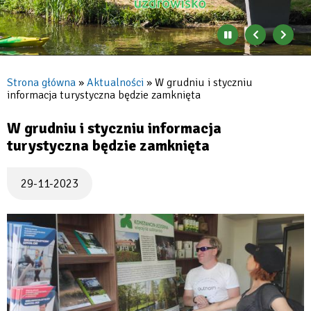
Zatrzymaj
Poprzedni
Nast
automatyczne
banner
baner
zmienianie
się
Strona główna
Aktualności
W grudniu i styczniu
banerów
informacja turystyczna będzie zamknięta
Ścieżka
nawigacyjna
W grudniu i styczniu informacja
turystyczna będzie zamknięta
29-11-2023