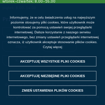
wtorek–czwartek: 8.00–16.00
piątek: 8.00
14.00
–
Przydatne zakładki
Informujemy, że w celu świadczenia usług na najwyższym
poziomie stosujemy pliki cookies, które użytkownik może
kontrolować za pomocą ustawień swojej przeglądarki
Aktualności
Wydarzenia
internetowej. Dalsze korzystanie z naszego serwisu
internetowego, bez zmiany ustawień przeglądarki internetowej
oznacza, iż użytkownik akceptuje stosowanie plików cookies.
Zdjęcia
Filmy
Czytaj więcej
Kultura
Sport
AKCEPTUJĘ WSZYSTKIE PLIKI
WITHDRAW CONSENT
COOKIES
AKCEPTUJĘ NIEZBĘDNE PLIKI
COOKIES
Deklaracja dostępności
Polityka prywatności
Mapa serwisu
ZMIEŃ USTAWIENIA PLIKÓW
COOKIES
Copyright 2024 Urząd Miasta i Gminy Konstancin-Jeziorna