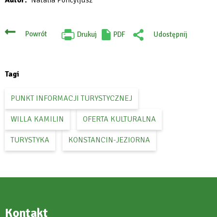
open
in
new
Powrót
Drukuj
PDF
Udostępnij
Will
:
tab
open
Facebook
in
new
tab
Tagi
PUNKT INFORMACJI TURYSTYCZNEJ
WILLA KAMILIN
OFERTA KULTURALNA
TURYSTYKA
KONSTANCIN-JEZIORNA
Kontakt