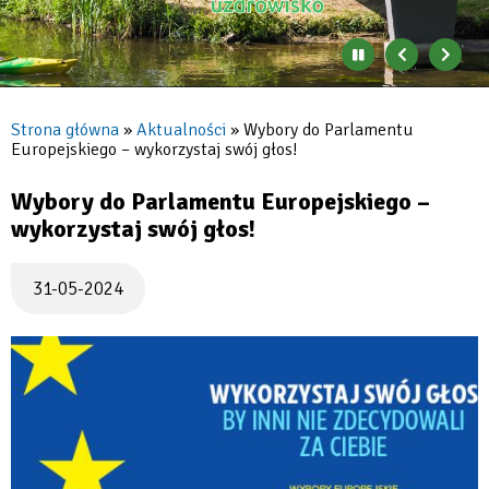
Zatrzymaj
Poprzedni
Nast
automatyczne
banner
baner
zmienianie
się
Strona główna
Aktualności
Wybory do Parlamentu
banerów
Europejskiego – wykorzystaj swój głos!
Ścieżka
nawigacyjna
Wybory do Parlamentu Europejskiego –
wykorzystaj swój głos!
31-05-2024