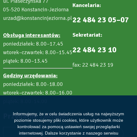
ul. Piaseczyńska 77
Kancelaria:
05-520 Konstancin-Jeziorna
urzad@konstancinjeziorna.pl
22 484 23 05–07
Sekretariat:
Obsługa interesantów:
poniedziałek: 8.00–17.45
22 484 23 10
wtorek–czwartek: 8.00–15.45
piątek: 8.00–13.45
fax: 22 484 23 19
Godziny urzędowania:
poniedziałek: 8.00
18.00
–
wtorek–czwartek: 8.00–16.00
piątek: 8.00
14.00
–
Przydatne zakładki
Informujemy, że w celu świadczenia usług na najwyższym
poziomie stosujemy pliki cookies, które użytkownik może
kontrolować za pomocą ustawień swojej przeglądarki
Aktualności
Wydarzenia
internetowej. Dalsze korzystanie z naszego serwisu