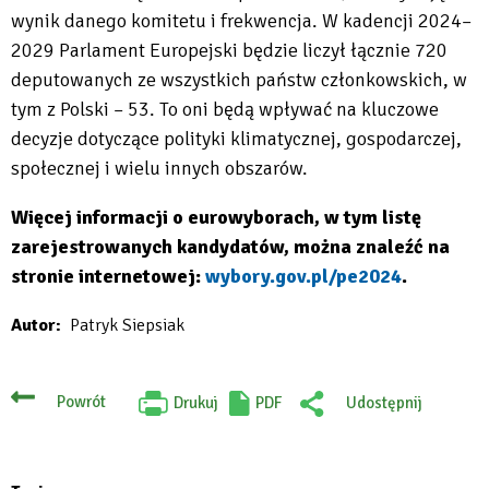
wynik danego komitetu i frekwencja. W kadencji 2024–
2029 Parlament Europejski będzie liczył łącznie 720
deputowanych ze wszystkich państw członkowskich, w
tym z Polski – 53. To oni będą wpływać na kluczowe
decyzje dotyczące polityki klimatycznej, gospodarczej,
społecznej i wielu innych obszarów.
Więcej informacji o eurowyborach, w tym listę
zarejestrowanych kandydatów, można znaleźć na
stronie internetowej:
wybory.gov.pl/pe2024
.
Will
Autor
Patryk Siepsiak
open
in
new
Powrót
Drukuj
PDF
Udostępnij
Will
:
tab
open
Facebook
in
new
tab