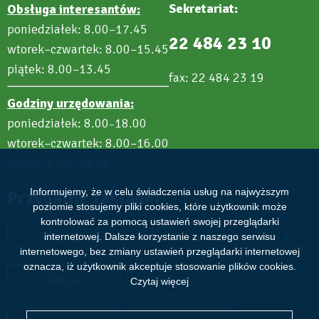
Sekretariat:
Obsługa interesantów:
poniedziałek: 8.00–17.45
22 484 23 10
wtorek–czwartek: 8.00–15.45
piątek: 8.00–13.45
fax: 22 484 23 19
Godziny urzędowania:
poniedziałek: 8.00
18.00
–
wtorek–czwartek: 8.00–16.00
piątek: 8.00
14.00
–
Informujemy, że w celu świadczenia usług na najwyższym
Przydatne zakładki
poziomie stosujemy pliki cookies, które użytkownik może
kontrolować za pomocą ustawień swojej przeglądarki
internetowej. Dalsze korzystanie z naszego serwisu
Aktualności
Wydarzenia
internetowego, bez zmiany ustawień przeglądarki internetowej
oznacza, iż użytkownik akceptuje stosowanie plików cookies.
Zdjęcia
Filmy
Czytaj więcej