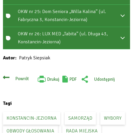
OKW nr 25: Dom Seniora „Willa Kalina” (ul.
Fabryczna 3, Konstancin-Jeziorna)
OKW nr 26: LUX MED „Tabita” (ul. Długa 43,
Konstancin-Jeziorna)
Autor
Patryk Siepsiak
Powrót
Drukuj
PDF
Udostępnij
Will
:
open
Facebook
in
new
tab
Tagi
KONSTANCIN-JEZIORNA
SAMORZĄD
WYBORY
OBWODY GŁOSOWANIA
RADA MIEJSKA