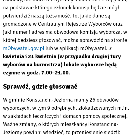
na podstawie którego członek komisji będzie mógł
potwierdzić naszą tożsamość. To, jakie dane są
gromadzone w Centralnym Rejestrze Wyborców oraz
jaki numer i adres ma obwodowa komisja wyborcza, w
której będziesz głosować, można sprawdzić na stronie
mObywatel.gov.pl
lub w aplikacji mObywatel.
7
Will
kwietnia i 21 kwietnia (w przypadku drugiej tury
open
wyborów na burmistrza) lokale wyborcze będą
in
czynne w godz. 7.00–21.00.
new
Sprawdź, gdzie głosować
tab
W gminie Konstancin-Jeziorna mamy 26 obwodów
wyborczych, w tym 9 odrębnych, zlokalizowanych m.in.
w zakładach leczniczych i domach pomocy społecznej.
Ważne zmiany, o których mieszkańcy Konstancina-
Jeziorny powinni wiedzieć, to przeniesienie siedzib