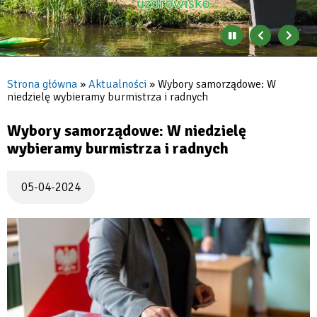
Zatrzymaj
Poprzedni
Nast
automatyczne
banner
baner
zmienianie
się
Strona główna
Aktualności
Wybory samorządowe: W
banerów
niedzielę wybieramy burmistrza i radnych
Ścieżka
nawigacyjna
Wybory samorządowe: W niedzielę
wybieramy burmistrza i radnych
05-04-2024