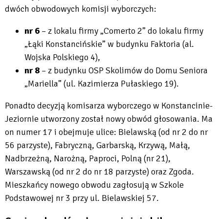
dwóch obwodowych komisji wyborczych:
nr 6
– z lokalu firmy „Comerto 2” do lokalu firmy
„Łąki Konstancińskie” w budynku Faktoria (al.
Wojska Polskiego 4),
nr 8
– z budynku OSP Skolimów do Domu Seniora
„Mariella” (ul. Kazimierza Pułaskiego 19).
Ponadto decyzją komisarza wyborczego w Konstancinie-
Jeziornie utworzony został nowy obwód głosowania. Ma
on numer 17 i obejmuje ulice: Bielawską (od nr 2 do nr
56 parzyste), Fabryczną, Garbarską, Krzywą, Małą,
Nadbrzeżną, Narożną, Paproci, Polną (nr 21),
Warszawską (od nr 2 do nr 18 parzyste) oraz Zgoda.
Mieszkańcy nowego obwodu zagłosują w Szkole
Podstawowej nr 3 przy ul. Bielawskiej 57.