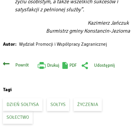
życiu osobistym, a także wszelkich sukcesów i
satysfakcji z pełnionej służby”.
Kazimierz Jańczuk
Burmistrz gminy Konstancin-Jeziorna
Autor
Wydział Promocji i Współpracy Zagranicznej
Powrót
Drukuj
PDF
Udostępnij
Will
:
open
Facebook
in
new
tab
Tagi
DZIEŃ SOŁTYSA
SOŁTYS
ŻYCZENIA
SOŁECTWO