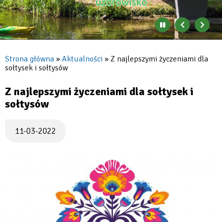
Zatrzymaj
Poprzedni
Nast
automatyczne
banner
baner
zmienianie
się
Strona główna
Aktualności
Z najlepszymi życzeniami dla
banerów
sołtysek i sołtysów
Ścieżka
nawigacyjna
Z najlepszymi życzeniami dla sołtysek i
sołtysów
11-03-2022