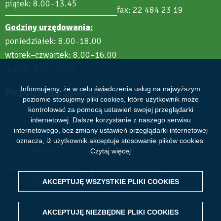
piątek: 8.00–13.45
fax: 22 484 23 19
Godziny urzędowania:
poniedziałek: 8.00
18.00
–
wtorek–czwartek: 8.00–16.00
piątek: 8.00
14.00
–
Przydatne zakładki
Informujemy, że w celu świadczenia usług na najwyższym
poziomie stosujemy pliki cookies, które użytkownik może
kontrolować za pomocą ustawień swojej przeglądarki
Aktualności
Wydarzenia
internetowej. Dalsze korzystanie z naszego serwisu
internetowego, bez zmiany ustawień przeglądarki internetowej
oznacza, iż użytkownik akceptuje stosowanie plików cookies.
Zdjęcia
Filmy
Czytaj więcej
Kultura
Sport
AKCEPTUJĘ WSZYSTKIE PLIKI
WITHDRAW CONSENT
COOKIES
AKCEPTUJĘ NIEZBĘDNE PLIKI
COOKIES