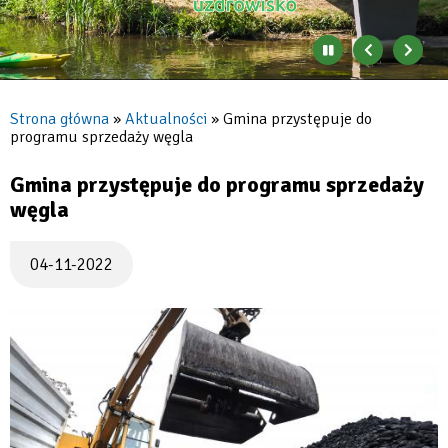
Zatrzymaj
Poprzedni
Nast
automatyczne
banner
baner
zmienianie
się
Strona główna
Aktualności
Gmina przystępuje do
banerów
programu sprzedaży węgla
Ścieżka
nawigacyjna
Gmina przystępuje do programu sprzedaży
węgla
04-11-2022