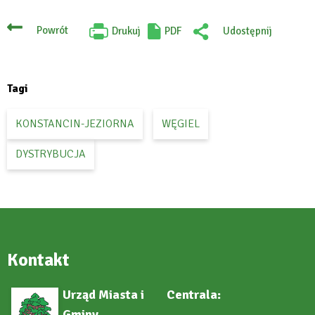
Powrót
Drukuj
PDF
Udostępnij
Will
:
open
Facebook
in
new
tab
Tagi
KONSTANCIN-JEZIORNA
WĘGIEL
DYSTRYBUCJA
Kontakt
Urząd Miasta i
Centrala:
Gminy