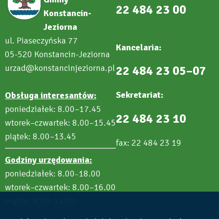
22 484 23 00
Konstancin-
Jeziorna
ul. Piaseczyńska 77
Kancelaria:
05-520 Konstancin-Jeziorna
urzad@konstancinjeziorna.pl
22 484 23 05–07
Sekretariat:
Obsługa interesantów:
poniedziałek: 8.00–17.45
22 484 23 10
wtorek–czwartek: 8.00–15.45
piątek: 8.00–13.45
fax: 22 484 23 19
Godziny urzędowania:
poniedziałek: 8.00
18.00
–
wtorek–czwartek: 8.00–16.00
piątek: 8.00
14.00
–