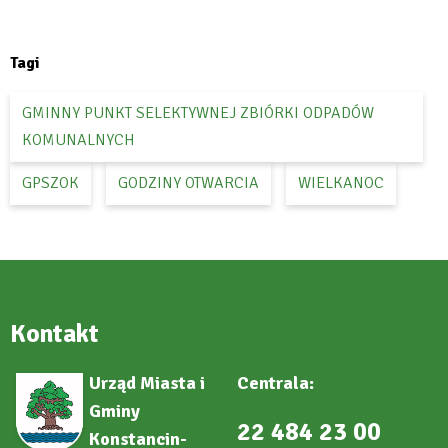
open
Facebook
in
new
tab
Tagi
GMINNY PUNKT SELEKTYWNEJ ZBIÓRKI ODPADÓW
KOMUNALNYCH
GPSZOK
GODZINY OTWARCIA
WIELKANOC
Kontakt
Urząd Miasta i
Centrala:
Gminy
22 484 23 00
Konstancin-