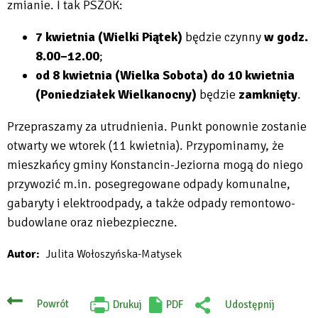
zmianie. I tak PSZOK:
7 kwietnia (Wielki Piątek)
będzie czynny
w godz.
8.00–12.00
;
od 8 kwietnia (Wielka Sobota) do 10 kwietnia
(Poniedziałek Wielkanocny)
będzie
zamknięty
.
Przepraszamy za utrudnienia. Punkt ponownie zostanie
otwarty we wtorek (11 kwietnia). Przypominamy, że
mieszkańcy gminy Konstancin-Jeziorna mogą do niego
przywozić m.in. posegregowane odpady komunalne,
gabaryty i elektroodpady, a także odpady remontowo-
budowlane oraz niebezpieczne.
Autor
Julita Wołoszyńska-Matysek
Powrót
Drukuj
PDF
Udostępnij
Will
: