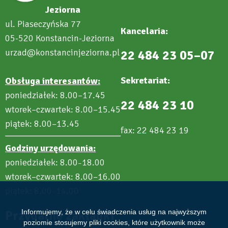
Jeziorna
ul. Piaseczyńska 77
Kancelaria:
05-520 Konstancin-Jeziorna
urzad@konstancinjeziorna.pl
22 484 23 05–07
Sekretariat:
Obsługa interesantów:
poniedziałek: 8.00–17.45
22 484 23 10
wtorek–czwartek: 8.00–15.45
piątek: 8.00–13.45
fax: 22 484 23 19
Godziny urzędowania:
poniedziałek: 8.00
18.00
–
wtorek–czwartek: 8.00–16.00
piątek: 8.00
14.00
–
Przydatne zakładki
Informujemy, że w celu świadczenia usług na najwyższym
poziomie stosujemy pliki cookies, które użytkownik może