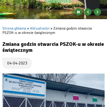
Zatrzymaj
Poprzedni
Nast
automatyczne
banner
baner
zmienianie
się
Strona główna
Aktualności
Zmiana godzin otwarcia
banerów
PSZOK-u w okresie świątecznym
Ścieżka
nawigacyjna
Zmiana godzin otwarcia PSZOK-u w okresie
świątecznym
04-04-2023