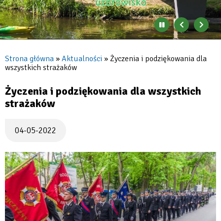
Zatrzymaj
Poprzedni
Nast
automatyczne
banner
baner
zmienianie
się
Strona główna
Aktualności
Życzenia i podziękowania dla
banerów
wszystkich strażaków
Ścieżka
nawigacyjna
Życzenia i podziękowania dla wszystkich
strażaków
04-05-2022