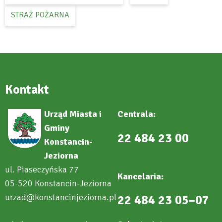
STRAŻ POŻARNA
Kontakt
Urząd Miasta i
Centrala:
Gminy
22 484 23 00
Konstancin-
Jeziorna
ul. Piaseczyńska 77
Kancelaria:
05-520 Konstancin-Jeziorna
urzad@konstancinjeziorna.pl
22 484 23 05–07