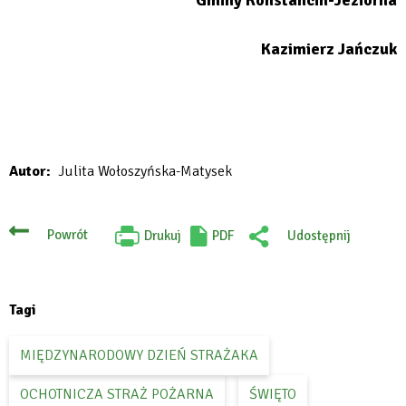
Kazimierz Jańczuk
Autor
Julita Wołoszyńska-Matysek
Powrót
Drukuj
PDF
Udostępnij
Will
:
open
Facebook
in
new
tab
Tagi
MIĘDZYNARODOWY DZIEŃ STRAŻAKA
OCHOTNICZA STRAŻ POŻARNA
ŚWIĘTO