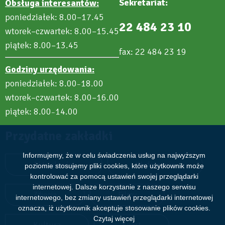
Sekretariat:
Obsługa interesantów:
poniedziałek: 8.00–17.45
22 484 23 10
wtorek–czwartek: 8.00–15.45
piątek: 8.00–13.45
fax: 22 484 23 19
Godziny urzędowania:
poniedziałek: 8.00
18.00
–
wtorek–czwartek: 8.00–16.00
piątek: 8.00
14.00
–
Przydatne zakładki
Informujemy, że w celu świadczenia usług na najwyższym
Aktualności
Wydarzenia
poziomie stosujemy pliki cookies, które użytkownik może
kontrolować za pomocą ustawień swojej przeglądarki
internetowej. Dalsze korzystanie z naszego serwisu
Zdjęcia
Filmy
internetowego, bez zmiany ustawień przeglądarki internetowej
oznacza, iż użytkownik akceptuje stosowanie plików cookies.
Czytaj więcej
Kultura
Sport