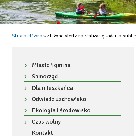
2025
roku
|
Strona główna
Złożone oferty na realizację zadania publ
Konstancin-
Ścieżka
Jeziorna
nawigacyjna
Menu
-
Miasto i gmina
Rozwiń
lewa
Samorząd
menu
kolumna
Rozwiń
Dla mieszkańca
menu
Rozwiń
Odwiedź uzdrowisko
menu
Rozwiń
Ekologia i środowisko
menu
Rozwiń
Czas wolny
menu
Rozwiń
Kontakt
menu