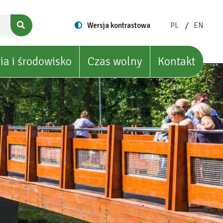
ZMIEŃ
ZMIEŃ
Switch
Wersja kontrastowa
PL
EN
to
JĘZYK
JĘZYK
NA:
NA:
POLISH
ENGLIS
ia i środowisko
Czas wolny
Kontakt