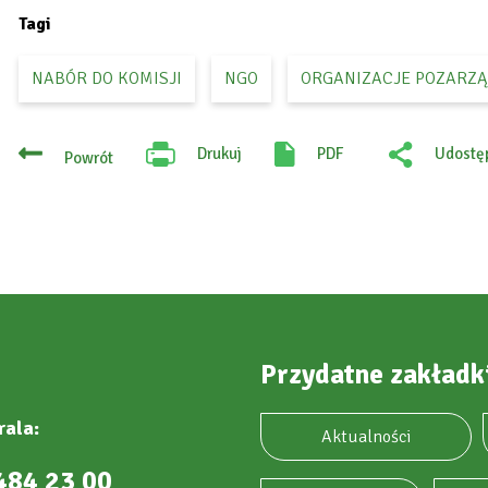
Tagi
NABÓR DO KOMISJI
NGO
ORGANIZACJE POZARZ
Drukuj
PDF
Udostęp
Powrót
Will
:
open
Facebo
in
new
tab
Przydatne zakładk
rala:
Aktualności
484 23 00