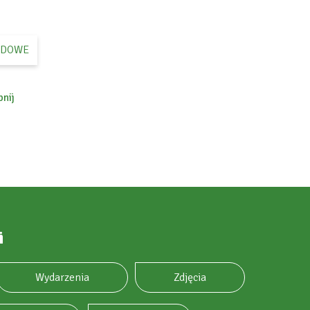
ĄDOWE
nij
ok
i
Wydarzenia
Zdjęcia