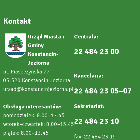
i
rozkłady
Kontakt
Urząd Miasta i
Centrala:
Gminy
22 484 23 00
Konstancin-
Jeziorna
ul. Piaseczyńska 77
Kancelaria:
05-520 Konstancin-Jeziorna
urzad@konstancinjeziorna.pl
22 484 23 05–07
Sekretariat:
Obsługa interesantów:
poniedziałek: 8.00–17.45
22 484 23 10
wtorek–czwartek: 8.00–15.45
piątek: 8.00–13.45
fax: 22 484 23 19