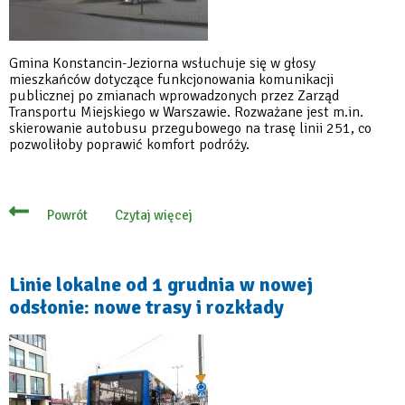
Gmina Konstancin-Jeziorna wsłuchuje się w głosy
mieszkańców dotyczące funkcjonowania komunikacji
publicznej po zmianach wprowadzonych przez Zarząd
Transportu Miejskiego w Warszawie. Rozważane jest m.in.
skierowanie autobusu przegubowego na trasę linii 251, co
pozwoliłoby poprawić komfort podróży.
Czytaj więcej
Powrót
o
Zmiany
w
komunikacji
publicznej
Linie lokalne od 1 grudnia w nowej
–
odsłonie: nowe trasy i rozkłady
gmina
trzyma
rękę
na
pulsie