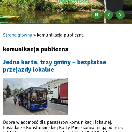
Zatrzymaj
Poprzedni
Nast
automatyczne
banner
baner
zmienianie
się
Strona główna
komunikacja publiczna
banerów
Ścieżka
nawigacyjna
komunikacja publiczna
Jedna karta, trzy gminy – bezpłatne
przejazdy lokalne
Dobra wiadomość dla pasażerów komunikacji lokalnej.
Posiadacze Konstancińskiej Karty Mieszkańca mogą od teraz