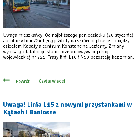
Uwaga mieszkańcy! Od najbliższego poniedziałku (20 stycznia)
autobusy linii 724 będą jeździły na skróconej trasie – między
osiedlem Kabaty a centrum Konstancina-Jeziorny. Zmiany
wynikają z fatalnego stanu przebudowywanej drogi
wojewódzkiej nr 721. Trasy linii L16 i N50 pozostają bez zmian.
Czytaj więcej
Powrót
o
Od
20
stycznia
autobusy
Uwaga! Linia L15 z nowymi przystankami w
linii
Kątach i Baniosze
724
będą
jeździły
na
skróconej
trasie