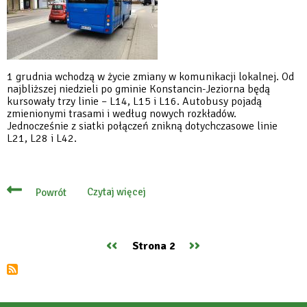
1 grudnia wchodzą w życie zmiany w komunikacji lokalnej. Od
najbliższej niedzieli po gminie Konstancin-Jeziorna będą
kursowały trzy linie – L14, L15 i L16. Autobusy pojadą
zmienionymi trasami i według nowych rozkładów.
Jednocześnie z siatki połączeń znikną dotychczasowe linie
L21, L28 i L42.
Czytaj więcej
Powrót
o
Linie
lokalne
od
1
Poprzednia
‹‹
Następna
››
Strona 2
grudnia
Stronicowanie
w
strona
strona
nowej
odsłonie:
nowe
trasy