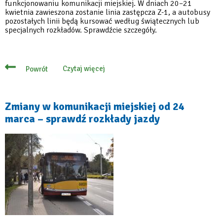
funkcjonowaniu komunikacji miejskiej. W dniach 20–21
kwietnia zawieszona zostanie linia zastępcza Z-1, a autobusy
pozostałych linii będą kursować według świątecznych lub
specjalnych rozkładów. Sprawdźcie szczegóły.
Czytaj więcej
Powrót
o
Wielkanocne
zmiany
w
komunikacji
Zmiany w komunikacji miejskiej od 24
–
marca – sprawdź rozkłady jazdy
zawieszenie
linii
zastępczej
Z-
1