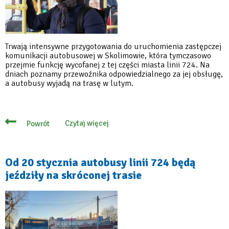
Trwają intensywne przygotowania do uruchomienia zastępczej
komunikacji autobusowej w Skolimowie, która tymczasowo
przejmie funkcję wycofanej z tej części miasta linii 724. Na
dniach poznamy przewoźnika odpowiedzialnego za jej obsługę,
a autobusy wyjadą na trasę w lutym.
Czytaj więcej
Powrót
o
Będzie
zastępcza
komunikacja
autobusowa
Od 20 stycznia autobusy linii 724 będą
w
jeździły na skróconej trasie
Skolimowie