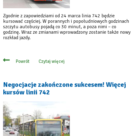
Zgodnie z zapowiedziami od 24 marca linia 742 będzie
kursować częściej. W porannych i popołudniowych godzinach
szczytu autobusy pojadą co 30 minut, a poza nimi – co
godzinę. Wraz ze zmianami wprowadzony zostanie także nowy
rozkład jazdy.
Czytaj więcej
Powrót
o
Od
24
marca
nowy
Negocjacje zakończone sukcesem! Więcej
rozkład
kursów linii 742
jazdy
i
więcej
kursów
linii
742