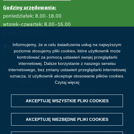
Godziny urzędowania:
poniedziałek: 8.00
18.00
–
wtorek–czwartek: 8.00–16.00
piątek: 8.00
14.00
–
Informujemy, że w celu świadczenia usług na najwyższym
Przydatne zakładki
poziomie stosujemy pliki cookies, które użytkownik może
kontrolować za pomocą ustawień swojej przeglądarki
internetowej. Dalsze korzystanie z naszego serwisu
Aktualności
Wydarzenia
internetowego, bez zmiany ustawień przeglądarki internetowej
oznacza, iż użytkownik akceptuje stosowanie plików cookies.
Zdjęcia
Filmy
Czytaj więcej
Kultura
Sport
AKCEPTUJĘ WSZYSTKIE PLIKI
WITHDRAW CONSENT
COOKIES
AKCEPTUJĘ NIEZBĘDNE PLIKI
COOKIES
Deklaracja dostępności
Polityka prywatności
Mapa serwisu