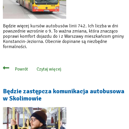
Będzie więcej kursów autobusów linii 742. Ich liczba w dni
powszednie wzrośnie o 9. To ważna zmiana, która znacząco
poprawi komfort dojazdu do i z Warszawy mieszkańcom gminy
Konstancin-Jeziorna. Obecnie dopinane są niezbędne
formalności.
Czytaj więcej
Powrót
o
Negocjacje
zakończone
sukcesem!
Więcej
Będzie zastępcza komunikacja autobusowa
kursów
w Skolimowie
linii
742