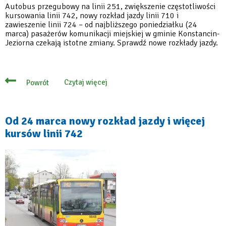
Autobus przegubowy na linii 251, zwiększenie częstotliwości
kursowania linii 742, nowy rozkład jazdy linii 710 i
zawieszenie linii 724 – od najbliższego poniedziałku (24
marca) pasażerów komunikacji miejskiej w gminie Konstancin-
Jeziorna czekają istotne zmiany. Sprawdź nowe rozkłady jazdy.
Czytaj więcej
Powrót
o
Zmiany
w
komunikacji
miejskiej
Od 24 marca nowy rozkład jazdy i więcej
od
kursów linii 742
24
marca
–
sprawdź
rozkłady
jazdy