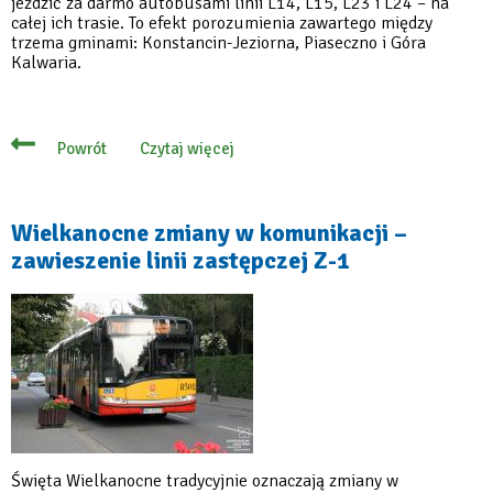
jeździć za darmo autobusami linii L14, L15, L23 i L24 – na
całej ich trasie. To efekt porozumienia zawartego między
trzema gminami: Konstancin-Jeziorna, Piaseczno i Góra
Kalwaria.
Czytaj więcej
Powrót
o
Jedna
karta,
trzy
gminy
Wielkanocne zmiany w komunikacji –
–
zawieszenie linii zastępczej Z-1
bezpłatne
przejazdy
lokalne
Święta Wielkanocne tradycyjnie oznaczają zmiany w