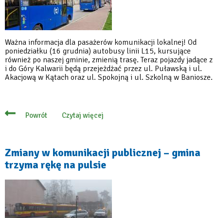
Ważna informacja dla pasażerów komunikacji lokalnej! Od
poniedziałku (16 grudnia) autobusy linii L15, kursujące
również po naszej gminie, zmienią trasę. Teraz pojazdy jadące z
i do Góry Kalwarii będą przejeżdżać przez ul. Puławską i ul.
Akacjową w Kątach oraz ul. Spokojną i ul. Szkolną w Baniosze.
Czytaj więcej
Powrót
o
Uwaga!
Linia
L15
z
Zmiany w komunikacji publicznej – gmina
nowymi
trzyma rękę na pulsie
przystankami
w
Kątach
i
Baniosze