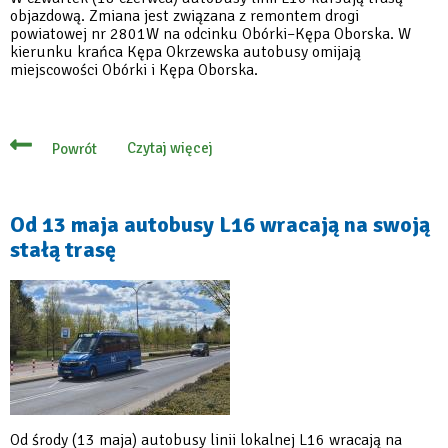
objazdową. Zmiana jest związana z remontem drogi
powiatowej nr 2801W na odcinku Obórki–Kępa Oborska. W
kierunku krańca Kępa Okrzewska autobusy omijają
miejscowości Obórki i Kępa Oborska.
Czytaj więcej
Powrót
o
Zmiana
trasy
linii
L16
Od 13 maja autobusy L16 wracają na swoją
w
stałą trasę
związku
z
remontem
drogi
powiatowej
Od środy (13 maja) autobusy linii lokalnej L16 wracają na