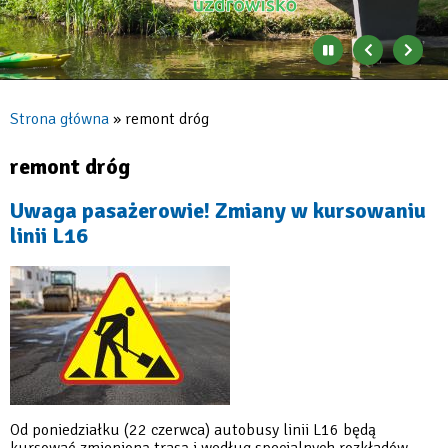
Zatrzymaj
Poprzedni
Nast
automatyczne
banner
baner
zmienianie
się
Strona główna
remont dróg
banerów
Ścieżka
nawigacyjna
remont dróg
Uwaga pasażerowie! Zmiany w kursowaniu
linii L16
Od poniedziałku (22 czerwca) autobusy linii L16 będą
kursować zmienioną trasą i według specjalnych rozkładów