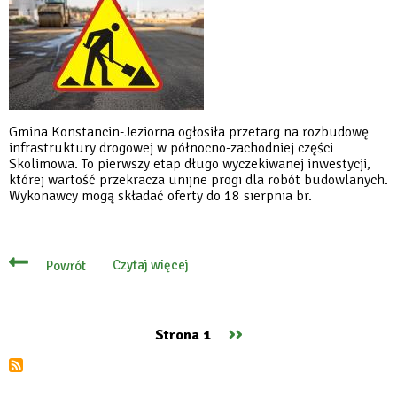
Gmina Konstancin-Jeziorna ogłosiła przetarg na rozbudowę
infrastruktury drogowej w północno-zachodniej części
Skolimowa. To pierwszy etap długo wyczekiwanej inwestycji,
której wartość przekracza unijne progi dla robót budowlanych.
Wykonawcy mogą składać oferty do 18 sierpnia br.
Czytaj więcej
Powrót
o
Wielka
inwestycja
drogowa
w
Następna
››
Strona 1
Skolimowie
Stronicowanie
–
strona
jest
przetarg
na