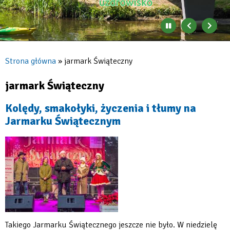
Zatrzymaj
Poprzedni
Nast
automatyczne
banner
baner
zmienianie
się
Strona główna
jarmark Świąteczny
banerów
Ścieżka
nawigacyjna
jarmark Świąteczny
Kolędy, smakołyki, życzenia i tłumy na
Jarmarku Świątecznym
Takiego Jarmarku Świątecznego jeszcze nie było. W niedzielę