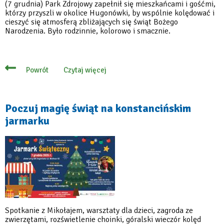
(7 grudnia) Park Zdrojowy zapełnił się mieszkańcami i gośćmi,
którzy przyszli w okolice Hugonówki, by wspólnie kolędować i
cieszyć się atmosferą zbliżających się świąt Bożego
Narodzenia. Było rodzinnie, kolorowo i smacznie.
Czytaj więcej
Powrót
o
Kolędy,
smakołyki,
życzenia
i
Poczuj magię świąt na konstancińskim
tłumy
jarmarku
na
Jarmarku
Świątecznym
Spotkanie z Mikołajem, warsztaty dla dzieci, zagroda ze
zwierzętami, rozświetlenie choinki, góralski wieczór kolęd