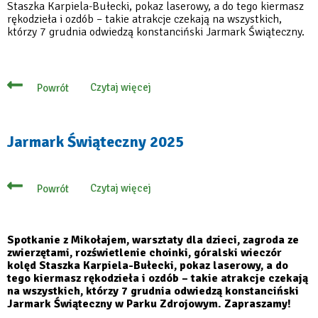
Staszka Karpiela-Bułecki, pokaz laserowy, a do tego kiermasz
rękodzieła i ozdób – takie atrakcje czekają na wszystkich,
którzy 7 grudnia odwiedzą konstanciński Jarmark Świąteczny.
Czytaj więcej
Powrót
o
Poczuj
magię
świąt
na
Jarmark Świąteczny 2025
konstancińskim
jarmarku
Czytaj więcej
Powrót
o
Jarmark
Świąteczny
2025
Spotkanie z Mikołajem, warsztaty dla dzieci, zagroda ze
zwierzętami, rozświetlenie choinki, góralski wieczór
kolęd Staszka Karpiela-Bułecki, pokaz laserowy, a do
tego kiermasz rękodzieła i ozdób – takie atrakcje czekają
na wszystkich, którzy 7 grudnia odwiedzą konstanciński
Jarmark Świąteczny w Parku Zdrojowym. Zapraszamy!