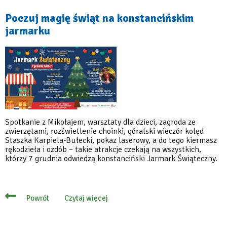
Poczuj magię świąt na konstancińskim
jarmarku
Spotkanie z Mikołajem, warsztaty dla dzieci, zagroda ze
zwierzętami, rozświetlenie choinki, góralski wieczór kolęd
Staszka Karpiela-Bułecki, pokaz laserowy, a do tego kiermasz
rękodzieła i ozdób – takie atrakcje czekają na wszystkich,
którzy 7 grudnia odwiedzą konstanciński Jarmark Świąteczny.
Czytaj więcej
Powrót
o
Poczuj
magię
świąt