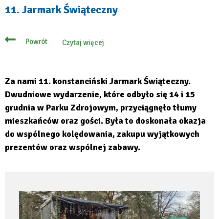
na
11. Jarmark Świąteczny
konstancińskim
jarmarku
Powrót
Czytaj więcej
o
11.
Jarmark
Świąteczny
Za nami 11. konstanciński Jarmark Świąteczny.
Dwudniowe wydarzenie, które odbyło się 14 i 15
grudnia w Parku Zdrojowym, przyciągnęło tłumy
mieszkańców oraz gości. Była to doskonała okazja
do wspólnego kolędowania, zakupu wyjątkowych
prezentów oraz wspólnej zabawy.