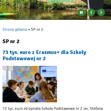
Zatrzymaj
Poprzedni
Nast
automatyczne
banner
baner
zmienianie
się
Strona główna
SP nr 2
banerów
Ścieżka
nawigacyjna
SP nr 2
73 tys. euro z Erasmus+ dla Szkoły
Podstawowej nr 2
73 tys. euro otrzymała Szkoła Podstawowa nr 2 im. Stefana