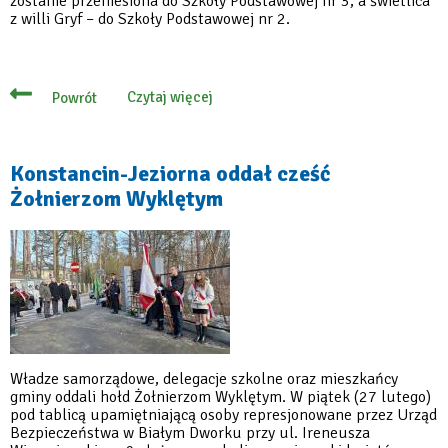
zostanie przeniesiona do Szkoły Podstawowej nr 3, a świetlica
z willi Gryf – do Szkoły Podstawowej nr 2.
Czytaj więcej
Powrót
o
Świetlice
środowiskowe
w
nowych
Konstancin-Jeziorna oddał cześć
miejscach
Żołnierzom Wyklętym
–
od
8
kwietnia
Władze samorządowe, delegacje szkolne oraz mieszkańcy
gminy oddali hołd Żołnierzom Wyklętym. W piątek (27 lutego)
pod tablicą upamiętniającą osoby represjonowane przez Urząd
Bezpieczeństwa w Białym Dworku przy ul. Ireneusza