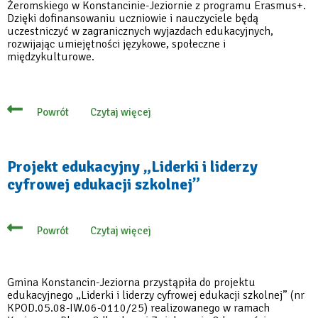
Żeromskiego w Konstancinie-Jeziornie z programu Erasmus+.
Dzięki dofinansowaniu uczniowie i nauczyciele będą
uczestniczyć w zagranicznych wyjazdach edukacyjnych,
rozwijając umiejętności językowe, społeczne i
międzykulturowe.
Czytaj więcej
Powrót
o
73
tys.
euro
z
Projekt edukacyjny „Liderki i liderzy
Erasmus+
cyfrowej edukacji szkolnej”
dla
Szkoły
Podstawowej
nr
2
Czytaj więcej
Powrót
o
Projekt
edukacyjny
„Liderki
i
Gmina Konstancin-Jeziorna przystąpiła do projektu
liderzy
edukacyjnego „Liderki i liderzy cyfrowej edukacji szkolnej” (nr
cyfrowej
KPOD.05.08-IW.06-0110/25) realizowanego w ramach
edukacji