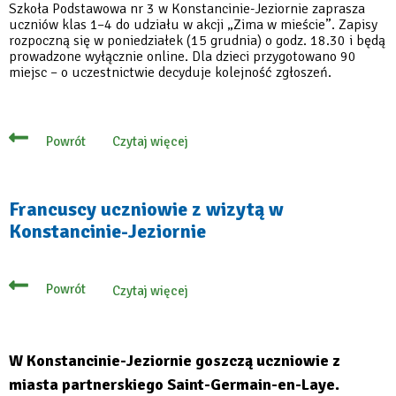
Szkoła Podstawowa nr 3 w Konstancinie-Jeziornie zaprasza
uczniów klas 1–4 do udziału w akcji „Zima w mieście”. Zapisy
rozpoczną się w poniedziałek (15 grudnia) o godz. 18.30 i będą
prowadzone wyłącznie online. Dla dzieci przygotowano 90
miejsc – o uczestnictwie decyduje kolejność zgłoszeń.
Czytaj więcej
Powrót
o
15
grudnia
ruszają
zapisy
Francuscy uczniowie z wizytą w
na
Konstancinie-Jeziornie
„Zimę
w
mieście”
w
Trójce
Powrót
Czytaj więcej
o
Francuscy
uczniowie
z
wizytą
W Konstancinie-Jeziornie goszczą uczniowie z
w
Konstancinie-
miasta partnerskiego Saint-Germain-en-Laye.
Jeziornie