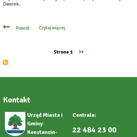
Dworek.
Czytaj więcej
Powrót
o
W
hołdzie
bohaterom
polskiego
Następna
››
Strona 1
podziemia
Stronicowanie
antykomunistycznego
strona
Kontakt
Urząd Miasta i
Centrala:
Gminy
22 484 23 00
Konstancin-