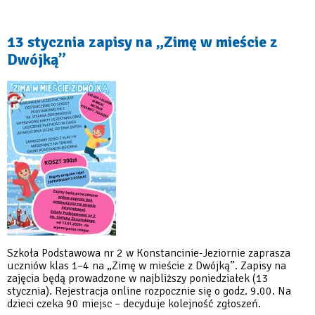
Francuscy
uczniowie
z
wizytą
13 stycznia zapisy na „Zimę w mieście z
w
Dwójką”
Konstancinie-
Jeziornie
Szkoła Podstawowa nr 2 w Konstancinie-Jeziornie zaprasza
uczniów klas 1–4 na „Zimę w mieście z Dwójką”. Zapisy na
zajęcia będą prowadzone w najbliższy poniedziałek (13
stycznia). Rejestracja online rozpocznie się o godz. 9.00. Na
dzieci czeka 90 miejsc – decyduje kolejność zgłoszeń.