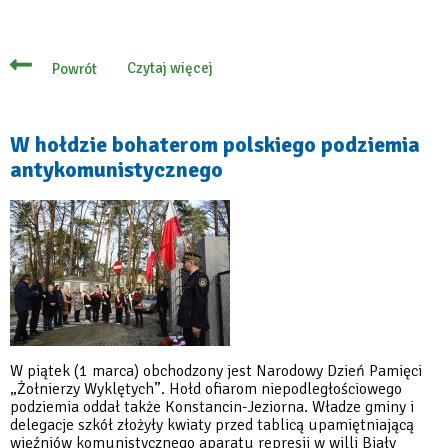
Czytaj więcej
Powrót
o
Konstancińscy
harcerze
mają
miejsce
W hołdzie bohaterom polskiego podziemia
do
antykomunistycznego
spotkań
W piątek (1 marca) obchodzony jest Narodowy Dzień Pamięci
„Żołnierzy Wyklętych”. Hołd ofiarom niepodległościowego
podziemia oddał także Konstancin-Jeziorna. Władze gminy i
delegacje szkół złożyły kwiaty przed tablicą upamiętniającą
więźniów komunistycznego aparatu represji w willi Biały