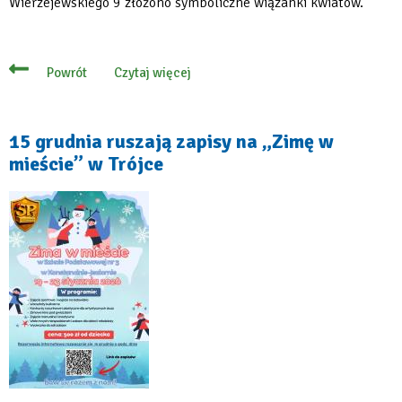
Wierzejewskiego 9 złożono symboliczne wiązanki kwiatów.
Czytaj więcej
Powrót
o
Konstancin-
Jeziorna
oddał
cześć
15 grudnia ruszają zapisy na „Zimę w
Żołnierzom
mieście” w Trójce
Wyklętym