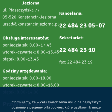
Jeziorna
ul. Piaseczyńska 77
Kancelaria:
05-520 Konstancin-Jeziorna
urzad@konstancinjeziorna.pl
22 484 23 05–07
Sekretariat:
Obsługa interesantów:
poniedziałek: 8.00–17.45
22 484 23 10
wtorek–czwartek: 8.00–15.45
piątek: 8.00–13.45
fax: 22 484 23 19
Godziny urzędowania:
poniedziałek: 8.00
18.00
–
wtorek–czwartek: 8.00–16.00
piątek: 8.00
14.00
–
Informujemy, że w celu świadczenia usług na najwyższym
Przydatne zakładki
poziomie stosujemy pliki cookies, które użytkownik może