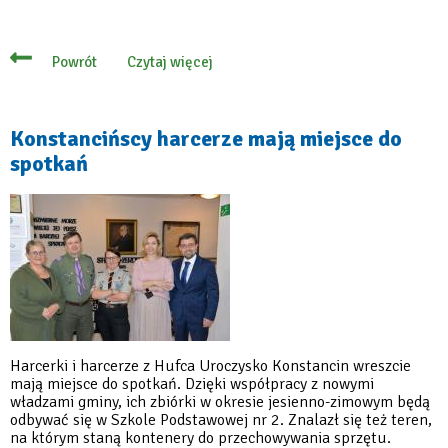
Czytaj więcej
Powrót
o
13
stycznia
zapisy
na
Konstancińscy harcerze mają miejsce do
„Zimę
spotkań
w
mieście
z
Dwójką”
Harcerki i harcerze z Hufca Uroczysko Konstancin wreszcie
mają miejsce do spotkań. Dzięki współpracy z nowymi
władzami gminy, ich zbiórki w okresie jesienno-zimowym będą
odbywać się w Szkole Podstawowej nr 2. Znalazł się też teren,
na którym staną kontenery do przechowywania sprzętu.