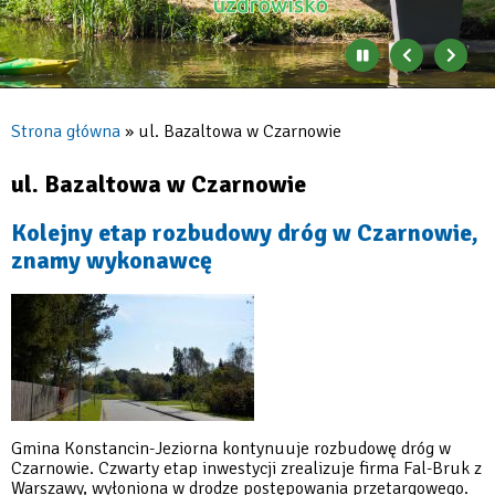
Zatrzymaj
Poprzedni
Nast
automatyczne
banner
baner
zmienianie
się
Strona główna
ul. Bazaltowa w Czarnowie
banerów
Ścieżka
nawigacyjna
ul. Bazaltowa w Czarnowie
Kolejny etap rozbudowy dróg w Czarnowie,
znamy wykonawcę
Gmina Konstancin-Jeziorna kontynuuje rozbudowę dróg w
Czarnowie. Czwarty etap inwestycji zrealizuje firma Fal-Bruk z
Warszawy, wyłoniona w drodze postępowania przetargowego.