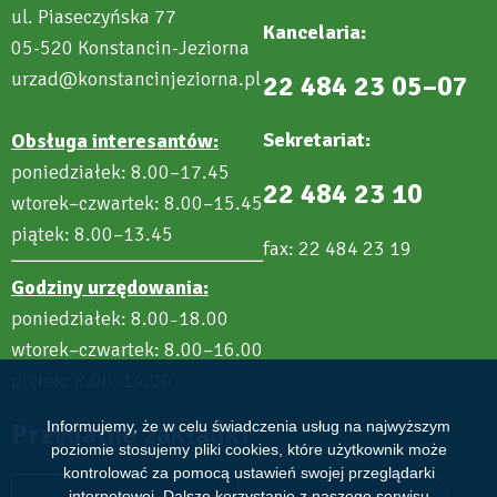
ul. Piaseczyńska 77
Kancelaria:
05-520 Konstancin-Jeziorna
urzad@konstancinjeziorna.pl
22 484 23 05–07
Sekretariat:
Obsługa interesantów:
poniedziałek: 8.00–17.45
22 484 23 10
wtorek–czwartek: 8.00–15.45
piątek: 8.00–13.45
fax: 22 484 23 19
Godziny urzędowania:
poniedziałek: 8.00
18.00
–
wtorek–czwartek: 8.00–16.00
piątek: 8.00
14.00
–
Przydatne zakładki
Informujemy, że w celu świadczenia usług na najwyższym
poziomie stosujemy pliki cookies, które użytkownik może
kontrolować za pomocą ustawień swojej przeglądarki
internetowej. Dalsze korzystanie z naszego serwisu