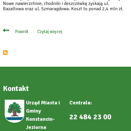
Nowe nawierzchnie, chodniki i deszczówkę zyskają ul.
Bazaltowa oraz ul. Szmaragdowa. Koszt to ponad 2,4 mln zł.
Czytaj więcej
Powrót
o
Kolejny
etap
rozbudowy
dróg
w
Czarnowie,
znamy
wykonawcę
Kontakt
Urząd Miasta i
Centrala:
Gminy
22 484 23 00
Konstancin-
Jeziorna