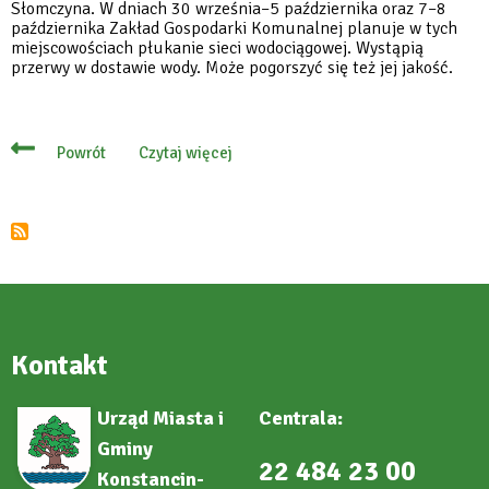
Słomczyna. W dniach 30 września–5 października oraz 7–8
października Zakład Gospodarki Komunalnej planuje w tych
miejscowościach płukanie sieci wodociągowej. Wystąpią
przerwy w dostawie wody. Może pogorszyć się też jej jakość.
Czytaj więcej
Powrót
o
Płukanie
sieci
wodociągowej
w
Borowinie,
Kawęczynku
i
Słomczynie
Kontakt
Urząd Miasta i
Centrala:
Gminy
22 484 23 00
Konstancin-