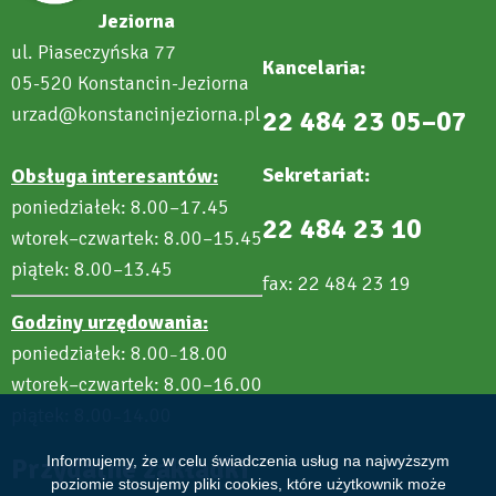
Jeziorna
ul. Piaseczyńska 77
Kancelaria:
05-520 Konstancin-Jeziorna
urzad@konstancinjeziorna.pl
22 484 23 05–07
Sekretariat:
Obsługa interesantów:
poniedziałek: 8.00–17.45
22 484 23 10
wtorek–czwartek: 8.00–15.45
piątek: 8.00–13.45
fax: 22 484 23 19
Godziny urzędowania:
poniedziałek: 8.00
18.00
–
wtorek–czwartek: 8.00–16.00
piątek: 8.00
14.00
–
Przydatne zakładki
Informujemy, że w celu świadczenia usług na najwyższym
poziomie stosujemy pliki cookies, które użytkownik może