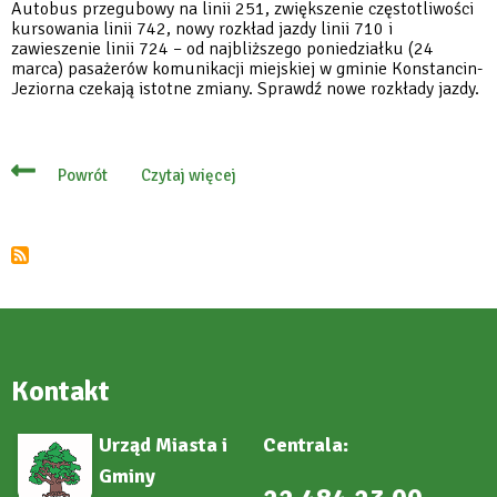
Autobus przegubowy na linii 251, zwiększenie częstotliwości
kursowania linii 742, nowy rozkład jazdy linii 710 i
zawieszenie linii 724 – od najbliższego poniedziałku (24
marca) pasażerów komunikacji miejskiej w gminie Konstancin-
Jeziorna czekają istotne zmiany. Sprawdź nowe rozkłady jazdy.
Czytaj więcej
Powrót
o
Zmiany
w
komunikacji
miejskiej
od
24
marca
–
sprawdź
rozkłady
jazdy
Kontakt
Urząd Miasta i
Centrala:
Gminy