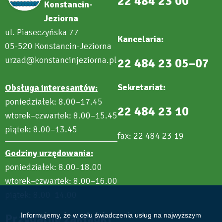
22 484 23 00
Konstancin-
Jeziorna
ul. Piaseczyńska 77
Kancelaria:
05-520 Konstancin-Jeziorna
urzad@konstancinjeziorna.pl
22 484 23 05–07
Sekretariat:
Obsługa interesantów:
poniedziałek: 8.00–17.45
22 484 23 10
wtorek–czwartek: 8.00–15.45
piątek: 8.00–13.45
fax: 22 484 23 19
Godziny urzędowania:
poniedziałek: 8.00
18.00
–
wtorek–czwartek: 8.00–16.00
piątek: 8.00
14.00
–
Przydatne zakładki
Informujemy, że w celu świadczenia usług na najwyższym