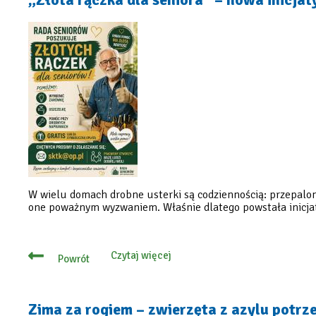
składać
wnioski
o
oszacowanie
strat
W wielu domach drobne usterki są codziennością: przepalon
one poważnym wyzwaniem. Właśnie dlatego powstała inicjat
Czytaj więcej
Powrót
o
„Złota
rączka
dla
seniora”
Zima za rogiem – zwierzęta z azylu potrz
–