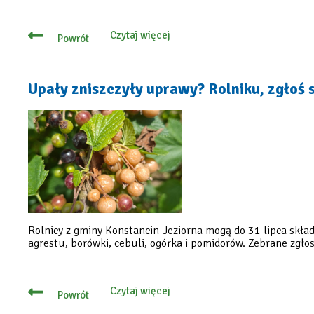
Czytaj więcej
Powrót
o
Upały
zniszczyły
uprawy?
Rolniku,
Upały zniszczyły uprawy? Rolniku, zgłoś s
zgłoś
straty
do
31
lipca
Rolnicy z gminy Konstancin-Jeziorna mogą do 31 lipca skła
agrestu, borówki, cebuli, ogórka i pomidorów. Zebrane zgło
Czytaj więcej
Powrót
o
Upały