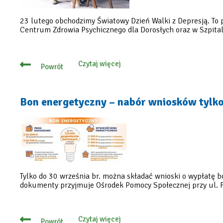
23 lutego obchodzimy Światowy Dzień Walki z Depresją. To 
Centrum Zdrowia Psychicznego dla Dorosłych oraz w Szpita
Czytaj więcej
Powrót
o
Depresja
–
nie
jesteś
Bon energetyczny – nabór wniosków tylko
sam,
tu
otrzymasz
pomoc
Tylko do 30 września br. można składać wnioski o wypłatę 
dokumenty przyjmuje Ośrodek Pomocy Społecznej przy ul. R
Czytaj więcej
Powrót
o