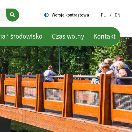
ZMIEŃ
ZMIEŃ
Switch
Wersja kontrastowa
PL
EN
to
JĘZYK
JĘZYK
NA:
NA:
POLISH
ENGLIS
ia i środowisko
Czas wolny
Kontakt