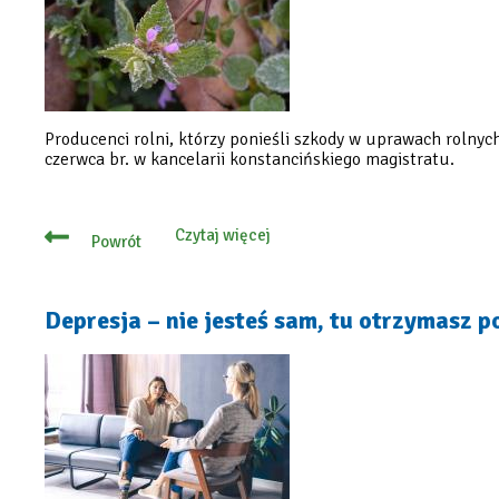
Producenci rolni, którzy ponieśli szkody w uprawach rol
czerwca br. w kancelarii konstancińskiego magistratu.
Czytaj więcej
Powrót
o
Przymrozki
–
rolnicy
mogą
Depresja – nie jesteś sam, tu otrzymasz 
składać
wnioski
o
oszacowanie
strat