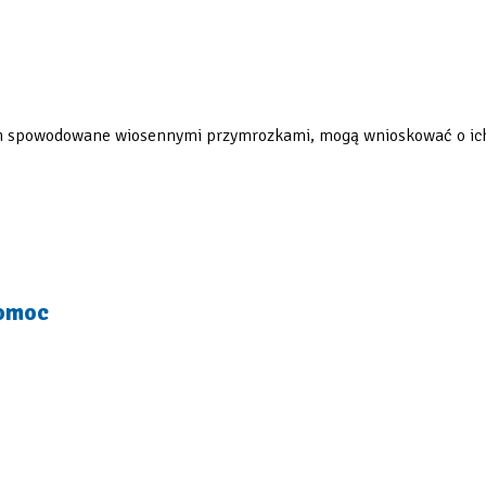
nych spowodowane wiosennymi przymrozkami, mogą wnioskować o ic
pomoc