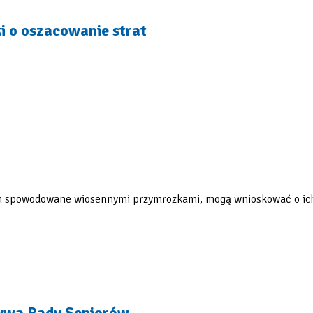
i o oszacowanie strat
nych spowodowane wiosennymi przymrozkami, mogą wnioskować o ic
atywa Rady Seniorów