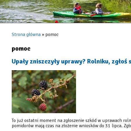
Strona główna
pomoc
Ścieżka
nawigacyjna
pomoc
Upały zniszczyły uprawy? Rolniku, zgłoś s
To już ostatni moment na zgłoszenie szkód w uprawach rol
pomidorów mają czas na złożenie wniosków do 31 lipca. Zgł