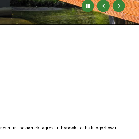
Zatrzymaj
Poprzedni
Następny
automatyczne
banner
baner
zmienianie
się
banerów
 m.in. poziomek, agrestu, borówki, cebuli, ogórków i