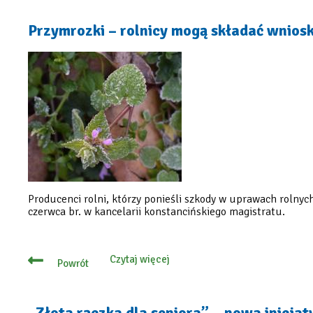
zniszczyły
uprawy?
Rolniku,
Przymrozki – rolnicy mogą składać wniosk
zgłoś
straty
do
31
lipca
Producenci rolni, którzy ponieśli szkody w uprawach rol
czerwca br. w kancelarii konstancińskiego magistratu.
Czytaj więcej
Powrót
o
Przymrozki
–
rolnicy
mogą
„Złota rączka dla seniora” – nowa inicj