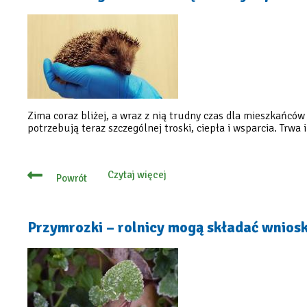
nowa
inicjatywa
Rady
Seniorów
Zima coraz bliżej, a wraz z nią trudny czas dla mieszkańcó
potrzebują teraz szczególnej troski, ciepła i wsparcia. Trw
Czytaj więcej
Powrót
o
Zima
za
rogiem
–
Przymrozki – rolnicy mogą składać wniosk
zwierzęta
z
azylu
potrzebują
naszej
pomocy