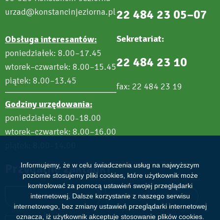
urzad@konstancinjeziorna.pl
22 484 23 05–07
Sekretariat:
Obsługa interesantów:
poniedziałek: 8.00–17.45
22 484 23 10
wtorek–czwartek: 8.00–15.45
piątek: 8.00–13.45
fax: 22 484 23 19
Godziny urzędowania:
poniedziałek: 8.00
18.00
–
wtorek–czwartek: 8.00–16.00
piątek: 8.00
14.00
–
Informujemy, że w celu świadczenia usług na najwyższym
Przydatne zakładki
poziomie stosujemy pliki cookies, które użytkownik może
kontrolować za pomocą ustawień swojej przeglądarki
internetowej. Dalsze korzystanie z naszego serwisu
Aktualności
Wydarzenia
internetowego, bez zmiany ustawień przeglądarki internetowej
oznacza, iż użytkownik akceptuje stosowanie plików cookies.