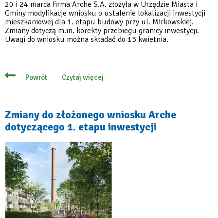
20 i 24 marca firma Arche S.A. złożyła w Urzędzie Miasta i
Gminy modyfikacje wniosku o ustalenie lokalizacji inwestycji
mieszkaniowej dla 1. etapu budowy przy ul. Mirkowskiej.
Zmiany dotyczą m.in. korekty przebiegu granicy inwestycji.
Uwagi do wniosku można składać do 15 kwietnia.
Czytaj więcej
Powrót
o
Zmiany
do
złożonego
wniosku
Zmiany do złożonego wniosku Arche
Arche
dotyczącego 1. etapu inwestycji
dotyczącego
1.
etapu
inwestycji