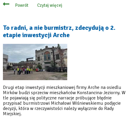
Czytaj więcej
Powrót
o
Basen
i
centrum
sportu:
To radni, a nie burmistrz, zdecydują o 2.
koncepcje
etapie inwestycji Arche
projektowo-
analityczne
Drugi etap inwestycji mieszkaniowej firmy Arche na osiedlu
Mirków budzi sprzeciw mieszkańców Konstancina-Jeziorny. W
tle pojawiają się polityczne narracje próbujące błędnie
przypisać burmistrzowi Michałowi Wiśniewskiemu podjęcie
decyzji, która w rzeczywistości należy wyłącznie do Rady
Miejskiej.