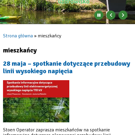
Zatrzymaj
Poprzedni
Nast
automatyczne
banner
baner
zmienianie
się
Strona główna
mieszkańcy
banerów
Ścieżka
nawigacyjna
mieszkańcy
28 maja – spotkanie dotyczące przebudowy
linii wysokiego napięcia
Stoen Operator zaprasza mieszkańców na spotkanie