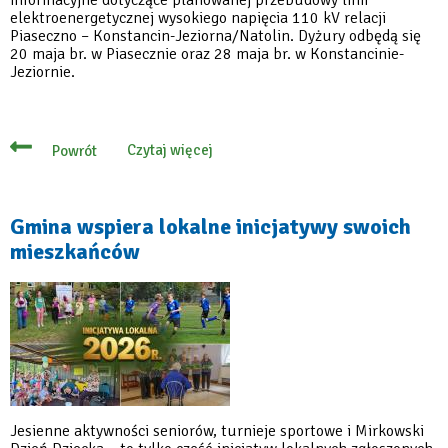
informacyjne dotyczące planowanej przebudowy linii
elektroenergetycznej wysokiego napięcia 110 kV relacji
Piaseczno – Konstancin-Jeziorna/Natolin. Dyżury odbędą się
20 maja br. w Piasecznie oraz 28 maja br. w Konstancinie-
Jeziornie.
Czytaj więcej
Powrót
o
Spotkania
dotyczące
przebudowy
linii
Gmina wspiera lokalne inicjatywy swoich
wysokiego
mieszkańców
napięcia
Jesienne aktywności seniorów, turnieje sportowe i Mirkowski