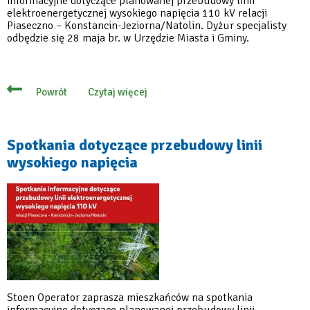
informacyjne dotyczące planowanej przebudowy linii
elektroenergetycznej wysokiego napięcia 110 kV relacji
Piaseczno – Konstancin-Jeziorna/Natolin. Dyżur specjalisty
odbędzie się 28 maja br. w Urzędzie Miasta i Gminy.
Czytaj więcej
Powrót
o
28
maja
–
spotkanie
Spotkania dotyczące przebudowy linii
dotyczące
wysokiego napięcia
przebudowy
linii
wysokiego
napięcia
Stoen Operator zaprasza mieszkańców na spotkania