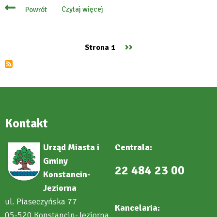
Czytaj więcej
Powrót
o
To
radni,
a
nie
Następna
››
Strona 1
burmistrz,
Stronicowanie
zdecydują
strona
o
2.
etapie
inwestycji
Arche
Kontakt
Urząd Miasta i
Centrala:
Gminy
22 484 23 00
Konstancin-
Jeziorna
ul. Piaseczyńska 77
Kancelaria:
05-520 Konstancin-Jeziorna