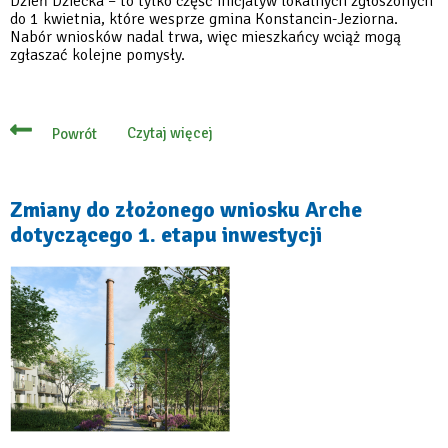
Dzień Dziecka – to tylko część inicjatyw lokalnych zgłoszonych
do 1 kwietnia, które wesprze gmina Konstancin-Jeziorna.
Nabór wniosków nadal trwa, więc mieszkańcy wciąż mogą
zgłaszać kolejne pomysły.
Czytaj więcej
Powrót
o
Gmina
wspiera
lokalne
inicjatywy
Zmiany do złożonego wniosku Arche
swoich
dotyczącego 1. etapu inwestycji
mieszkańców