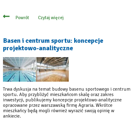
Czytaj więcej
Powrót
o
Basen?
Centrum
sportu?
Podziel
Basen i centrum sportu: koncepcje
się
projektowo-analityczne
swoją
opinią
i
wypełnij
ankietę
Trwa dyskusja na temat budowy basenu sportowego i centrum
sportu. Aby przybliżyć mieszkańcom skalę oraz zakres
inwestycji, publikujemy koncepcje projektowo-analityczne
opracowane przez warszawską firmę Agraria. Wkrótce
mieszkańcy będą mogli również wyrazić swoją opinię w
ankiecie.