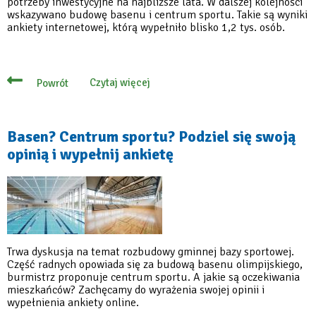
potrzeby inwestycyjne na najbliższe lata. W dalszej kolejności
wskazywano budowę basenu i centrum sportu. Takie są wyniki
ankiety internetowej, którą wypełniło blisko 1,2 tys. osób.
Czytaj więcej
Powrót
o
Mieszkańcy
wskazali
najważniejsze
potrzeby
Basen? Centrum sportu? Podziel się swoją
inwestycyjne
opinią i wypełnij ankietę
Trwa dyskusja na temat rozbudowy gminnej bazy sportowej.
Część radnych opowiada się za budową basenu olimpijskiego,
burmistrz proponuje centrum sportu. A jakie są oczekiwania
mieszkańców? Zachęcamy do wyrażenia swojej opinii i
wypełnienia ankiety online.