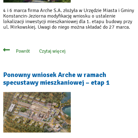
4 i 6 marca firma Arche S.A. złożyła w Urzędzie Miasta i Gminy
Konstancin-Jeziorna modyfikację wniosku o ustalenie
lokalizacji inwestycji mieszkaniowej dla 1. etapu budowy przy
ul. Mirkowskiej. Uwagi do niego można składać do 27 marca.
Czytaj więcej
Powrót
o
Zmiany
do
złożonego
wniosku
Ponowny wniosek Arche w ramach
Arche
specustawy mieszkaniowej – etap 1
dotyczącego
1.
etapu
inwestycji