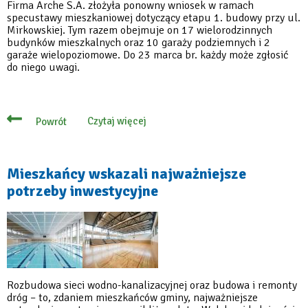
Firma Arche S.A. złożyła ponowny wniosek w ramach
specustawy mieszkaniowej dotyczący etapu 1. budowy przy ul.
Mirkowskiej. Tym razem obejmuje on 17 wielorodzinnych
budynków mieszkalnych oraz 10 garaży podziemnych i 2
garaże wielopoziomowe. Do 23 marca br. każdy może zgłosić
do niego uwagi.
Czytaj więcej
Powrót
o
Ponowny
wniosek
Arche
w
Mieszkańcy wskazali najważniejsze
ramach
potrzeby inwestycyjne
specustawy
mieszkaniowej
–
etap
1
Rozbudowa sieci wodno-kanalizacyjnej oraz budowa i remonty
dróg – to, zdaniem mieszkańców gminy, najważniejsze