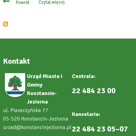
Czytaj więcej
Powrót
o
Hotspoty
–
darmowe
Wi-
Fi
Kontakt
Urząd Miasta i
Centrala:
Gminy
22 484 23 00
Konstancin-
Jeziorna
ul. Piaseczyńska 77
Kancelaria:
05-520 Konstancin-Jeziorna
urzad@konstancinjeziorna.pl
22 484 23 05–07