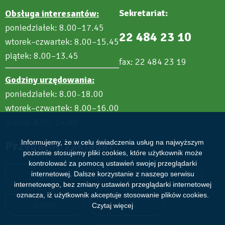
Sekretariat:
Obsługa interesantów:
poniedziałek: 8.00–17.45
22 484 23 10
wtorek–czwartek: 8.00–15.45
piątek: 8.00–13.45
fax: 22 484 23 19
Godziny urzędowania:
poniedziałek: 8.00
18.00
–
wtorek–czwartek: 8.00–16.00
piątek: 8.00
14.00
–
Informujemy, że w celu świadczenia usług na najwyższym
Przydatne zakładki
poziomie stosujemy pliki cookies, które użytkownik może
kontrolować za pomocą ustawień swojej przeglądarki
internetowej. Dalsze korzystanie z naszego serwisu
Aktualności
Wydarzenia
internetowego, bez zmiany ustawień przeglądarki internetowej
oznacza, iż użytkownik akceptuje stosowanie plików cookies.
Zdjęcia
Filmy
Czytaj więcej