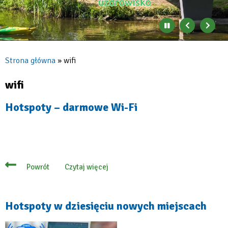
Zatrzymaj
Poprzedni
Nast
automatyczne
banner
baner
zmienianie
się
Strona główna
wifi
banerów
Ścieżka
nawigacyjna
wifi
Hotspoty – darmowe Wi-Fi
Czytaj więcej
Powrót
o
Hotspoty
–
darmowe
Wi-
Hotspoty w dziesięciu nowych miejscach
Fi