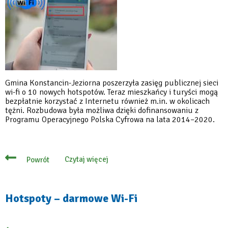
Gmina Konstancin-Jeziorna poszerzyła zasięg publicznej sieci
wi-fi o 10 nowych hotspotów. Teraz mieszkańcy i turyści mogą
bezpłatnie korzystać z Internetu również m.in. w okolicach
tężni. Rozbudowa była możliwa dzięki dofinansowaniu z
Programu Operacyjnego Polska Cyfrowa na lata 2014–2020.
Czytaj więcej
Powrót
o
Hotspoty
w
dziesięciu
nowych
Hotspoty – darmowe Wi-Fi
miejscach