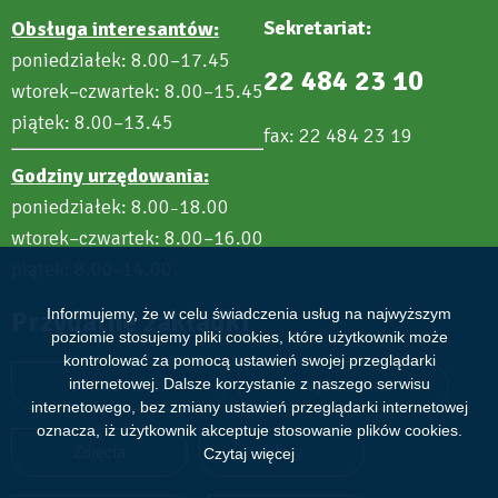
Sekretariat:
Obsługa interesantów:
poniedziałek: 8.00–17.45
22 484 23 10
wtorek–czwartek: 8.00–15.45
piątek: 8.00–13.45
fax: 22 484 23 19
Godziny urzędowania:
poniedziałek: 8.00
18.00
–
wtorek–czwartek: 8.00–16.00
piątek: 8.00
14.00
–
Informujemy, że w celu świadczenia usług na najwyższym
Przydatne zakładki
poziomie stosujemy pliki cookies, które użytkownik może
kontrolować za pomocą ustawień swojej przeglądarki
internetowej. Dalsze korzystanie z naszego serwisu
Aktualności
Wydarzenia
internetowego, bez zmiany ustawień przeglądarki internetowej
oznacza, iż użytkownik akceptuje stosowanie plików cookies.
Zdjęcia
Filmy
Czytaj więcej