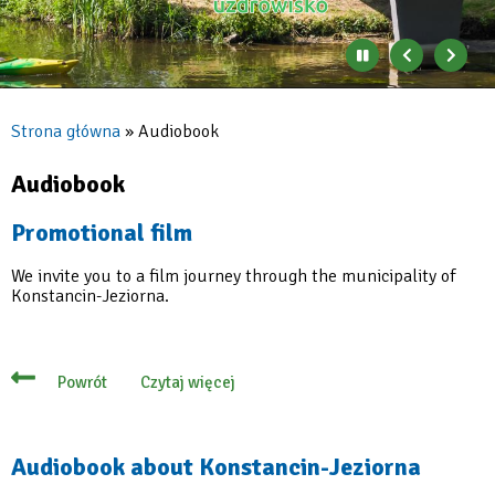
Zatrzymaj
Poprzedni
Nast
automatyczne
banner
baner
zmienianie
się
Strona główna
Audiobook
banerów
Ścieżka
nawigacyjna
Audiobook
Promotional film
We invite you to a film journey through the municipality of
Konstancin-Jeziorna.
Czytaj więcej
Powrót
o
Promotional
film
Audiobook about Konstancin-Jeziorna