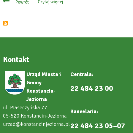
Czytaj więcej
Powrót
o
Kalejdoskop
Konstancina-
Jeziorny
–
audiobook
Kontakt
Urząd Miasta i
Centrala:
Gminy
22 484 23 00
Konstancin-
Jeziorna
ul. Piaseczyńska 77
Kancelaria:
05-520 Konstancin-Jeziorna
urzad@konstancinjeziorna.pl
22 484 23 05–07