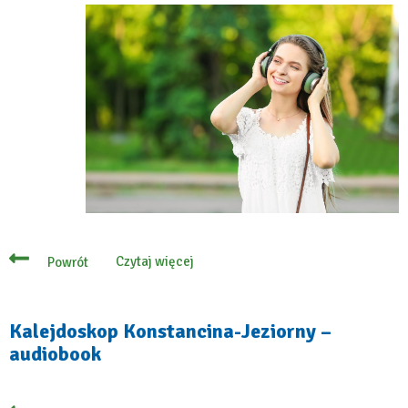
Czytaj więcej
Powrót
o
Audiobook
about
Konstancin-
Jeziorna
Kalejdoskop Konstancina-Jeziorny –
audiobook