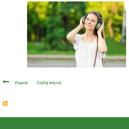
Czytaj więcej
Powrót
o
Audiobook
about
Konstancin-
Jeziorna