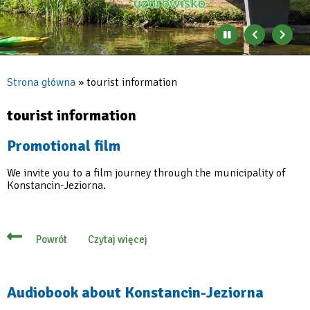
Zatrzymaj
Poprzedni
Nast
automatyczne
banner
baner
zmienianie
się
Strona główna
tourist information
banerów
Ścieżka
nawigacyjna
tourist information
Promotional film
We invite you to a film journey through the municipality of
Konstancin-Jeziorna.
Czytaj więcej
Powrót
o
Promotional
film
Audiobook about Konstancin-Jeziorna