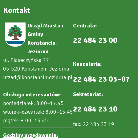
Kontakt
Urząd Miasta i
Centrala:
Gminy
22 484 23 00
Konstancin-
Jeziorna
ul. Piaseczyńska 77
Kancelaria:
05-520 Konstancin-Jeziorna
urzad@konstancinjeziorna.pl
22 484 23 05–07
Sekretariat:
Obsługa interesantów:
poniedziałek: 8.00–17.45
22 484 23 10
wtorek–czwartek: 8.00–15.45
piątek: 8.00–13.45
fax: 22 484 23 19
Godziny urzędowania: