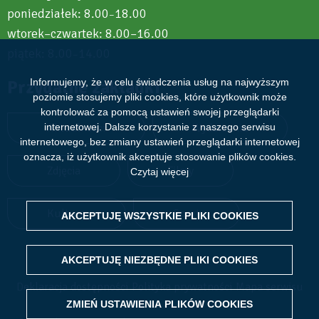
poniedziałek: 8.00
18.00
–
wtorek–czwartek: 8.00–16.00
piątek: 8.00
14.00
–
Informujemy, że w celu świadczenia usług na najwyższym
Przydatne zakładki
poziomie stosujemy pliki cookies, które użytkownik może
kontrolować za pomocą ustawień swojej przeglądarki
internetowej. Dalsze korzystanie z naszego serwisu
Aktualności
Wydarzenia
internetowego, bez zmiany ustawień przeglądarki internetowej
oznacza, iż użytkownik akceptuje stosowanie plików cookies.
Zdjęcia
Filmy
Czytaj więcej
Kultura
Sport
AKCEPTUJĘ WSZYSTKIE PLIKI
WITHDRAW CONSENT
COOKIES
AKCEPTUJĘ NIEZBĘDNE PLIKI
COOKIES
Deklaracja dostępności
Polityka prywatności
Mapa serwisu
ZMIEŃ USTAWIENIA PLIKÓW
COOKIES