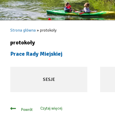
Strona główna
protokoły
Ścieżka
nawigacyjna
protokoły
Prace Rady Miejskiej
SESJE
WILL
OPEN
IN
NEW
TAB
Czytaj więcej
Powrót
o
Prace