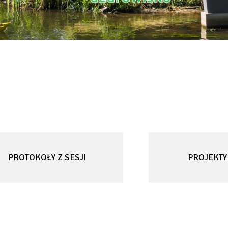
PROTOKOŁY Z SESJI
PROJEKTY
WILL
WILL
OPEN
OPEN
IN
IN
NEW
NEW
TAB
TAB