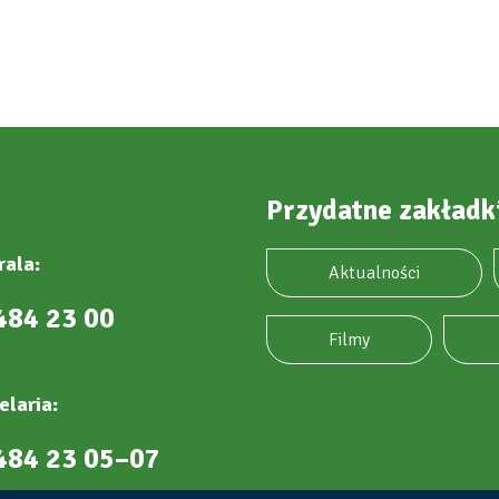
Przydatne zakładk
rala:
Aktualności
484 23 00
Filmy
elaria:
484 23 05–07