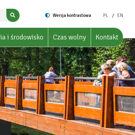
ZMIEŃ
ZMIEŃ
Switch
Wersja kontrastowa
PL
EN
to
JĘZYK
JĘZYK
NA:
NA:
POLISH
ENGLIS
ia i środowisko
Czas wolny
Kontakt